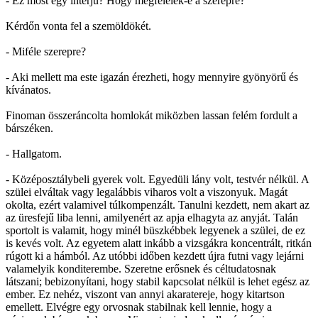
- Ez most egy interjú? Hogy megfelelek-e a szerepre?
Kérdőn vonta fel a szemöldökét.
- Miféle szerepre?
- Aki mellett ma este igazán érezheti, hogy mennyire gyönyörű és
kívánatos.
Finoman összeráncolta homlokát miközben lassan felém fordult a
bárszéken.
- Hallgatom.
- Középosztálybeli gyerek volt. Egyedüli lány volt, testvér nélkül. A
szülei elváltak vagy legalábbis viharos volt a viszonyuk. Magát
okolta, ezért valamivel túlkompenzált. Tanulni kezdett, nem akart az
az üresfejű liba lenni, amilyenért az apja elhagyta az anyját. Talán
sportolt is valamit, hogy minél büszkébbek legyenek a szülei, de ez
is kevés volt. Az egyetem alatt inkább a vizsgákra koncentrált, ritkán
rúgott ki a hámból. Az utóbbi időben kezdett újra futni vagy lejárni
valamelyik konditerembe. Szeretne erősnek és céltudatosnak
látszani; bebizonyítani, hogy stabil kapcsolat nélkül is lehet egész az
ember. Ez nehéz, viszont van annyi akaratereje, hogy kitartson
emellett. Elvégre egy orvosnak stabilnak kell lennie, hogy a