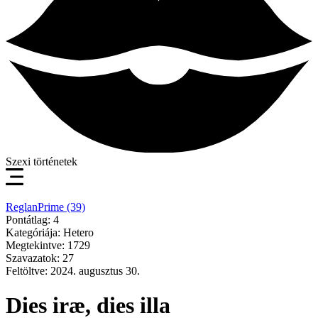
Szexi történetek
ReglanPrime (39)
Pontátlag: 4
Kategóriája: Hetero
Megtekintve: 1729
Szavazatok: 27
Feltöltve: 2024. augusztus 30.
Dies iræ, dies illa