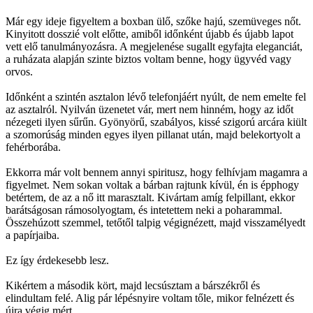
Már egy ideje figyeltem a boxban ülő, szőke hajú, szemüveges nőt.
Kinyitott dosszié volt előtte, amiből időnként újabb és újabb lapot
vett elő tanulmányozásra. A megjelenése sugallt egyfajta eleganciát,
a ruházata alapján szinte biztos voltam benne, hogy ügyvéd vagy
orvos.
Időnként a szintén asztalon lévő telefonjáért nyúlt, de nem emelte fel
az asztalról. Nyilván üzenetet vár, mert nem hinném, hogy az időt
nézegeti ilyen sűrűn. Gyönyörű, szabályos, kissé szigorú arcára kiült
a szomorúság minden egyes ilyen pillanat után, majd belekortyolt a
fehérborába.
Ekkorra már volt bennem annyi spiritusz, hogy felhívjam magamra a
figyelmet. Nem sokan voltak a bárban rajtunk kívül, én is épphogy
betértem, de az a nő itt marasztalt. Kivártam amíg felpillant, ekkor
barátságosan rámosolyogtam, és intetettem neki a poharammal.
Összehúzott szemmel, tetőtől talpig végignézett, majd visszamélyedt
a papírjaiba.
Ez így érdekesebb lesz.
Kikértem a második kört, majd lecsúsztam a bárszékről és
elindultam felé. Alig pár lépésnyire voltam tőle, mikor felnézett és
újra végig mért.