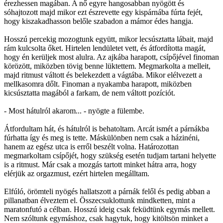
érezhessen magában. A nő egyre hangosabban nyögött és
sóhajtozott majd mikor ezt észrevette egy kispárnába fúrta fejét,
hogy kiszakadhasson belőle szabadon a mámor édes hangja.
Hosszú percekig mozogtunk együtt, mikor lecsúsztatta lábait, majd
rám kulcsolta őket. Hirtelen lendületet vett, és átfordította magát,
hogy én kerüljek most alulra. Az ajkába harapott, csípőjével finoman
körözött, miközben tövig benne lüktettem. Megmarkolta a melleit,
majd ritmust váltott és belekezdett a vágtába. Mikor elélvezett a
mellkasomra dőlt. Finoman a nyakamba harapott, miközben
kicsúsztatta magából a farkam, de nem váltott pozíciót.
- Most hátulról akarom... - nyögte a fülembe.
Átfordultam hát, és hátulról is behatoltam. Arcát ismét a párnákba
fúrhatta így és meg is tette. Máskülönben nem csak a házinéni,
hanem az egész utca is erről beszélt volna. Határozottan
megmarkoltam csípőjét, hogy szükség esetén tudjam tartani helyette
is a ritmust. Már csak a mozgás tartott minket hátra arra, hogy
elérjük az orgazmust, ezért hirtelen megálltam.
Elfúló, örömteli nyögés hallatszott a párnák felől és pedig abban a
pillanatban élveztem el. Összecsuklottunk mindketten, mint a
maratonfutó a célban. Hosszú ideig csak feküdtünk egymás mellett.
Nem szóltunk egymáshoz, csak hagytuk, hogy kitöltsön minket a