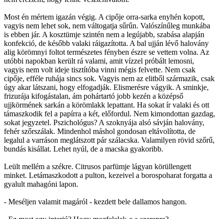
Most én mértem igazán végig. A cipője orra-sarka enyhén kopott,
vagyis nem lehet sok, nem váltogatja sűrűn. Valószínűleg munkába
is ebben jár. A kosztümje szintén nem a legújabb, szabása alapján
konfekció, de később valaki ráigazította. A bal ujján lévő halovány
alig körömnyi foltot természetes fényben észre se vettem volna. Az
utóbbi napokban került rá valami, amit vízzel próbált lemosni,
vagyis nem volt ideje tisztítóba vinni mégis felvette. Nem csak
cipője, efféle ruhája sincs sok. Vagyis nem az elitből származik, csak
úgy akar látszani, hogy elfogadják. Elismerésre vágyik. A sminkje,
frizurája kifogástalan, ám pohártartó jobb kezén a középső
ujjkörmének sarkán a körömlakk lepattant. Ha sokat ír valaki és ott
támaszkodik fel a papírra a két, előfordul. Nem kimondottan gazdag,
sokat jegyzetel. Pszichológus? A szoknyája alsó sávján halovány,
fehér szőrszálak. Mindenhol máshol gondosan eltávolította, de
legalul a varráson meglátszott pár szálacska. Valamilyen rövid szőrű,
bundás kisállat. Lehet nyúl, de a macska gyakoribb.
Leült mellém a székre. Citrusos parfümje lágyan körüllengett
minket. Letámaszkodott a pulton, kezeivel a borospoharat forgatta a
gyalult mahagóni lapon.
- Meséljen valamit magáról - kezdett bele dallamos hangon.