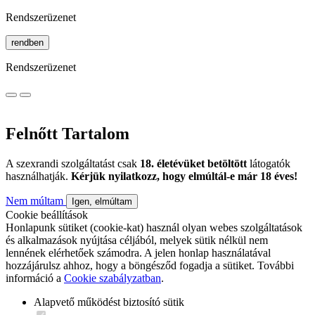
Rendszerüzenet
rendben
Rendszerüzenet
Felnőtt Tartalom
A szexrandi szolgáltatást csak
18. életévüket betöltött
látogatók
használhatják.
Kérjük nyilatkozz, hogy elmúltál-e már 18 éves!
Nem múltam
Igen, elmúltam
Cookie beállítások
Honlapunk sütiket (cookie-kat) használ olyan webes szolgáltatások
és alkalmazások nyújtása céljából, melyek sütik nélkül nem
lennének elérhetőek számodra. A jelen honlap használatával
hozzájárulsz ahhoz, hogy a böngésződ fogadja a sütiket. További
információ a
Cookie szabályzatban
.
Alapvető működést biztosító sütik