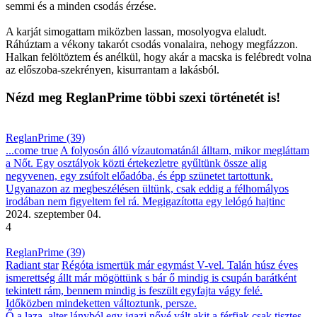
semmi és a minden csodás érzése.
A karját simogattam miközben lassan, mosolyogva elaludt.
Ráhúztam a vékony takarót csodás vonalaira, nehogy megfázzon.
Halkan felöltöztem és anélkül, hogy akár a macska is felébredt volna
az előszoba-szekrényen, kisurrantam a lakásból.
Nézd meg ReglanPrime többi szexi történetét is!
ReglanPrime (39)
...come true
A folyosón álló vízautomatánál álltam, mikor megláttam
a Nőt. Egy osztályok közti értekezletre gyűltünk össze alig
negyvenen, egy zsúfolt előadóba, és épp szünetet tartottunk.
Ugyanazon az megbeszélésen ültünk, csak eddig a félhomályos
irodában nem figyeltem fel rá. Megigazította egy lelógó hajtinc
2024. szeptember 04.
4
ReglanPrime (39)
Radiant star
Régóta ismertük már egymást V-vel. Talán húsz éves
ismerettség állt már mögöttünk s bár ő mindig is csupán barátként
tekintett rám, bennem mindig is feszült egyfajta vágy felé.
Időközben mindeketten változtunk, persze.
Ő a laza, alter lányból egy igazi nővé vált akit a férfiak csak tisztes