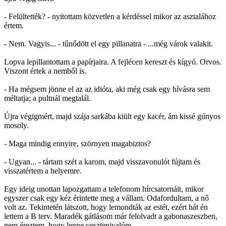
- Felültették? - nyitottam közvetlen a kérdéssel mikor az asztalához
értem.
- Nem. Vagyis... - tűnődött el egy pillanatra - ...még várok valakit.
Lopva lepillantottam a papírjaira. A fejlécen kereszt és kígyó. Orvos.
Viszont értek a nemből is.
- Ha mégsem jönne el az az idióta, aki még csak egy hívásra sem
méltatja; a pultnál megtalál.
Újra végigmért, majd szája sarkába kiült egy kacér, ám kissé gúnyos
mosoly.
- Maga mindig ennyire, szörnyen magabiztos?
- Ugyan... - tártam szét a karom, majd visszavonulót fújtam és
visszatértem a helyemre.
Egy ideig unottan lapozgattam a telefonom hírcsatornáit, mikor
egyszer csak egy kéz érintette meg a vállam. Odafordultam, a nő
volt az. Tekintetén látszott, hogy lemondták az estét, ezért hát én
lettem a B terv. Maradék gátlásom már felolvadt a gabonaszeszben,
nem éreztem, hogy lenne vesztenivalóm.