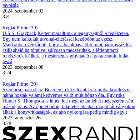
távolság
2024. szeptember 02.
3.8
ReglanPrime (39)
U.S.S. Grayback
Ketten maradtunk a legénységből a fedélzeten.
Egy nem kalkulált útvonal-eltéréssel kezdődött az egész.
Majd abban végződött, hogy a hatalmas, több mint háromszáz fős
csillaghajó hajtóművei súlyosan megsérültek, a létfenntartó
rendszerek leálltak, a mesterséges gravitáció a parancsnoki hidat
leszá
2023. szeptember 08.
3.24
ReglanPrime (39)
Szerencse másodjára
Betértem a közeli antikváriumba körülnézni,
hátha hoztak valami kedvemre valót múlt hónap óta. Egy ritka
Hunter S. Thompson is innen lett meg, aztán lehet még szerencsém
másodjára is. Az épület ódon, fakeretes ablakai mögött állványokon
álltak a könyvritkaságok, az ajtó nyikorgása pedig mindig egy t
2023. augusztus 26.
3.78