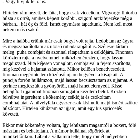
- Vagy hívjuk fel őt is.
Hirtelen rám nézett, de látta, hogy csak vicceltem. Vigyorgó fintorba
húzta az orrát, amihez képest korábbi, szigorú arckifejezése még a
bárban... hát ég és föld. Ismét egymásra tapadtunk. Nem kell most
nekem más csak ő.
Mire a hálóba értünk már csak bugyi volt rajta. Ledobtam az ágyra
és megszabadítottam az utolsó ruhadarabjától is. Szélesre tártam
meleg, puha combjait és azonnal rátapadtam a csiklójára. Finoman
köröztem rajta a nyelvemmel, miközben éreztem, hogy lassan
megduzzad. Nita kéjesen vonaglott, combjaival a fejem szorította,
míg kezével a hajamat szántotta. Mikor kellően benedvesedett,
finoman megérintettem középső ujjam hegyével a kisajkait. A
puncija forrón hullámzott, majd lassan becsúsztattam az ujjamat. A
gerince megfeszült a gyönyörtől, majd ismét elernyedt. Kissé
behajlított ujjammal finoman simogatni kezdtem belül. Közben
felváltva ingereltem a kőkemény csiklóját és csókoltam
combhajlatát. A hüvelyfala egyszer csak kisimult, majd ismért szűkre
húzódott. Hirtelen kihúztam az ujjam, amit egy kis spriccelés
követett.
Ekkor már kőkemény voltam, így lehúztam magamról a boxert, fölé
másztam és behatoltam. A mámor hullámai söpörtek át
mindkettőnkön. Lábait a vállaimra tette, hogy minél mélyebben