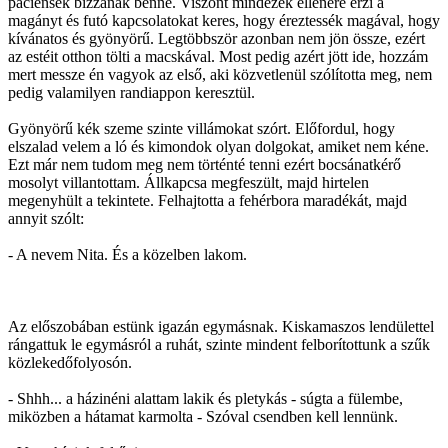
páciensek bízzanak benne. Viszont mindezek ellenére érzi a
magányt és futó kapcsolatokat keres, hogy éreztessék magával, hogy
kívánatos és gyönyörű. Legtöbbször azonban nem jön össze, ezért
az estéit otthon tölti a macskával. Most pedig azért jött ide, hozzám
mert messze én vagyok az első, aki közvetlenül szólította meg, nem
pedig valamilyen randiappon keresztül.
Gyönyörű kék szeme szinte villámokat szórt. Előfordul, hogy
elszalad velem a ló és kimondok olyan dolgokat, amiket nem kéne.
Ezt már nem tudom meg nem történté tenni ezért bocsánatkérő
mosolyt villantottam. Állkapcsa megfeszült, majd hirtelen
megenyhült a tekintete. Felhajtotta a fehérbora maradékát, majd
annyit szólt:
- A nevem Nita. És a közelben lakom.
Az előszobában estünk igazán egymásnak. Kiskamaszos lendülettel
rángattuk le egymásról a ruhát, szinte mindent felborítottunk a szűk
közlekedőfolyosón.
- Shhh... a házinéni alattam lakik és pletykás - súgta a fülembe,
miközben a hátamat karmolta - Szóval csendben kell lennünk.