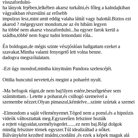
visszafordulni-
ha lányok fejében,lelkében akarsz turkálni,és főleg a kalndajkiban
vágyaikban részesülni az erősebb
impulzus lesz,mint amit eddig valaha láttál vagy halottál.Biztos ezt
akarod ? mégegyszer mondom,ne az én hibám legyen
ha többé nem akarsz visszafordulni...ha egyser farok kerül a
szádba,többé nem fogsz tudni lemondani róla..
Én boldogan,de mégis szinte vészjóslóan hallgattam ezeket a
szavakat.Mintha valami fenyegető lett volna benne.
dadogva megszólalatam.
-Ezt úgy mondod,mintha kinyitnám Pandora szelencéjét.
Ottilia huncutul nevetett,és megint a poharért nyult.
-Ma befogok rúgni,de nem baj!ilyen estére,beszélgetésre sem
számitottam.- Letette a poharat,és csillogó szemeivel a
szemembe nézzet.Olyan pimaszul,kémlelve...szinte szúrtak a szemei
-Elmondom a saját véleményemet.Téged nem a pornó,és a hipnózis
videók váltosztattak meg.Egyszerűen felszinre hozták
a rejtett vágyaidat,személyisgedet.......ez nem baj.Régi dolgok
mindig felszinre törnek egyszer.Túl idealizáltad a nőket.
Bálványként kezdted imádni,csodálni ,és ezek a képek maguk alá