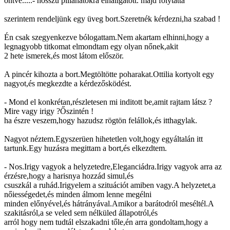
öntve.....- hosszú pillanatokra elhallgatott. majd folytatta
szerintem rendeljünk egy üveg bort.Szeretnék kérdezni,ha szabad !
Én csak szegyenkezve bólogattam.Nem akartam elhinni,hogy a
legnagyobb titkomat elmondtam egy olyan nőnek,akit
2 hete ismerek,és most látom először.
A pincér kihozta a bort.Megtöltötte poharakat.Ottilia kortyolt egy
nagyot,és megkezdte a kérdezősködést.
- Mond el konkrétan,részletesen mi inditott be,amit rajtam látsz ?
Mire vagy irigy ?Őszintén !
ha észre veszem,hogy hazudsz rögtön felállok,és itthagylak.
Nagyot néztem.Egyszerüen hihetetlen volt,hogy egyáltalán itt
tartunk.Egy huzásra megittam a bort,és elkezdtem.
- Nos.Irigy vagyok a helyzetedre,Eleganciádra.Irigy vagyok arra az
érzésre,hogy a harisnya hozzád simul,és
csuszkál a ruhád.Irigyelem a szituációt amiben vagy.A helyzetet,a
nőiességedet,és minden álmom lenne megélni
minden előnyével,és hátrányával.Amikor a barátodról meséltél.A
szakitásról,a se veled sem nélküled állapotról,és
arról hogy nem tudtál elszakadni tőle,én arra gondoltam,hogy a