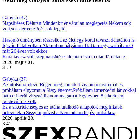
Gabyka (37)
Napsütéses Délután
Mindenkit ér váratlan meglepetés.Nekem sok
volt,sok dermesztő,és sok izgató
Hasonló élményben részesitett az élet egy korai tavaszi délutánon is.
Igazán fiatal voltam.Akkoriban bátyámmal laktam egy szobában.Ő
már 26 éves volt ekkor
Kora tavasz volt,szép napsütéses délután.Iskola után fárdatan é
2026. május 01.
4.23
Gabyka (37)
Az utolsó randevu
Régen még harcokat vivtam magammal,és
próbáltam elnyomni a Sissy énemet.Próbáltam ismerkedni lányokkal
hátha sikerül visszaállítanom magamat.Egy évben 8 sikertelen
randevúm is volt.
Ez a sikertelenség,és az utána uralkodó állapotok még inkább
belevittek a Sissy hipnózisba.Nem adtam fel,és próbálkoz
2026. április 28.
3.41