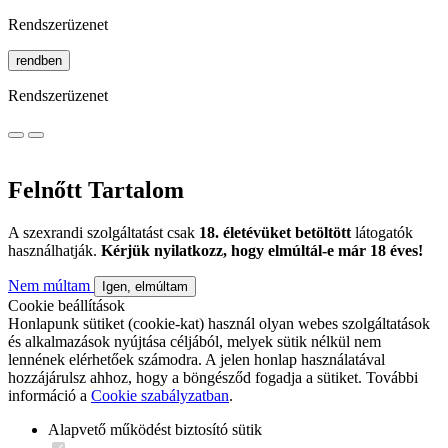
Rendszerüzenet
rendben
Rendszerüzenet
Felnőtt Tartalom
A szexrandi szolgáltatást csak
18. életévüket betöltött
látogatók
használhatják.
Kérjük nyilatkozz, hogy elmúltál-e már 18 éves!
Nem múltam
Igen, elmúltam
Cookie beállítások
Honlapunk sütiket (cookie-kat) használ olyan webes szolgáltatások
és alkalmazások nyújtása céljából, melyek sütik nélkül nem
lennének elérhetőek számodra. A jelen honlap használatával
hozzájárulsz ahhoz, hogy a böngésződ fogadja a sütiket. További
információ a
Cookie szabályzatban
.
Alapvető működést biztosító sütik