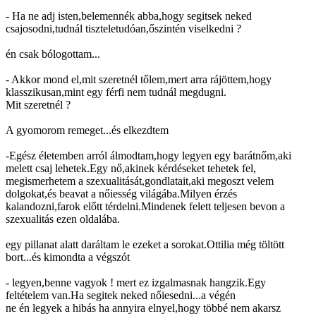
- Ha ne adj isten,belemennék abba,hogy segitsek neked
csajosodni,tudnál tiszteletudóan,őszintén viselkedni ?
én csak bólogottam...
- Akkor mond el,mit szeretnél tőlem,mert arra rájöttem,hogy
klasszikusan,mint egy férfi nem tudnál megdugni.
Mit szeretnél ?
A gyomorom remeget...és elkezdtem
-Egész életemben arról álmodtam,hogy legyen egy barátnőm,aki
melett csaj lehetek.Egy nő,akinek kérdéseket tehetek fel,
megismerhetem a szexualitását,gondlatait,aki megoszt velem
dolgokat,és beavat a nőiesség világába.Milyen érzés
kalandozni,farok előtt térdelni.Mindenek felett teljesen bevon a
szexualitás ezen oldalába.
egy pillanat alatt daráltam le ezeket a sorokat.Ottilia még töltött
bort...és kimondta a végszót
- legyen,benne vagyok ! mert ez izgalmasnak hangzik.Egy
feltételem van.Ha segitek neked nőiesedni...a végén
ne én legyek a hibás ha annyira elnyel,hogy többé nem akarsz