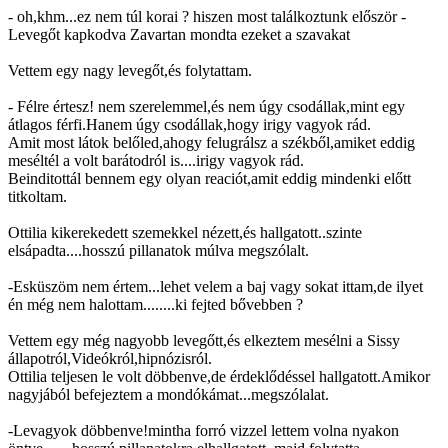
- oh,khm...ez nem túl korai ? hiszen most találkoztunk először -
Levegőt kapkodva Zavartan mondta ezeket a szavakat
Vettem egy nagy levegőt,és folytattam.
- Félre értesz! nem szerelemmel,és nem úgy csodállak,mint egy
átlagos férfi.Hanem úgy csodállak,hogy irigy vagyok rád.
Amit most látok belőled,ahogy felugrálsz a székből,amiket eddig
meséltél a volt barátodról is....irigy vagyok rád.
Beinditottál bennem egy olyan reaciót,amit eddig mindenki előtt
titkoltam.
Ottilia kikerekedett szemekkel nézett,és hallgatott..szinte
elsápadta....hosszú pillanatok múlva megszólalt.
-Esküszöm nem értem...lehet velem a baj vagy sokat ittam,de ilyet
én még nem halottam........ki fejted bővebben ?
Vettem egy még nagyobb levegőtt,és elkeztem mesélni a Sissy
állapotról,Videókról,hipnózisról.
Ottilia teljesen le volt döbbenve,de érdeklődéssel hallgatott.Amikor
nagyjából befejeztem a mondókámat...megszólalat.
-Levagyok döbbenve!mintha forró vizzel lettem volna nyakon