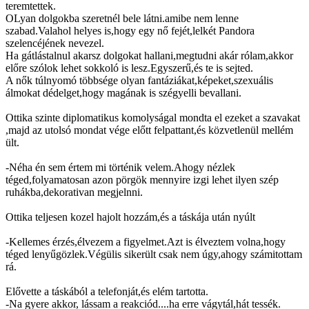
teremtettek.
OLyan dolgokba szeretnél bele látni.amibe nem lenne
szabad.Valahol helyes is,hogy egy nő fejét,lelkét Pandora
szelencéjének nevezel.
Ha gátlástalnul akarsz dolgokat hallani,megtudni akár rólam,akkor
előre szólok lehet sokkoló is lesz.Egyszerű,és te is sejted.
A nők túlnyomó többsége olyan fantáziákat,képeket,szexuális
álmokat dédelget,hogy magának is szégyelli bevallani.
Ottika szinte diplomatikus komolyságal mondta el ezeket a szavakat
,majd az utolsó mondat vége előtt felpattant,és közvetlenül mellém
ült.
-Néha én sem értem mi történik velem.Ahogy nézlek
téged,folyamatosan azon pörgök mennyire izgi lehet ilyen szép
ruhákba,dekorativan megjelnni.
Ottika teljesen kozel hajolt hozzám,és a táskája után nyúlt
-Kellemes érzés,élvezem a figyelmet.Azt is élveztem volna,hogy
téged lenyűgözlek.Végülis sikerült csak nem úgy,ahogy számitottam
rá.
Elővette a táskából a telefonját,és elém tartotta.
-Na gyere akkor, lássam a reakciód....ha erre vágytál,hát tessék.