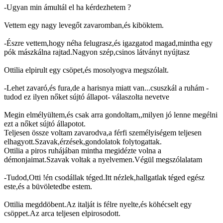
-Ugyan min ámultál el ha kérdezhetem ?
Vettem egy nagy levegőt zavaromban,és kiböktem.
-Észre vettem,hogy néha felugrasz,és igazgatod magad,mintha egy
pók mászkálna rajtad.Nagyon szép,csinos látványt nyújtasz
Ottilia elpirult egy csöpet,és mosolyogva megszólalt.
-Lehet zavaró,és fura,de a harisnya miatt van...csuszkál a ruhám -
tudod ez ilyen nőket sújtó állapot- válaszolta nevetve
Megin elmélyültem,és csak arra gondoltam,,milyen jó lenne megélni
ezt a nőket sújtó állapotot.
Teljesen össze voltam zavarodva,a férfi személyiségem teljesen
elhagyott.Szavak,érzések,gondolatok folytogattak.
Ottilia a piros ruhájában mintha megidézte volna a
démonjaimat.Szavak voltak a nyelvemen.Végül megszólalatam
-Tudod,Otti !én csodállak téged.Itt nézlek,hallgatlak téged egész
este,és a büvöletedbe estem.
Ottilia megddöbent.Az italját is félre nyelte,és köhécselt egy
csöppet.Az arca teljesen elpirosodott.