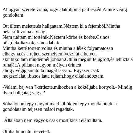
Ahogyan szerete volna,hogy alakuljon a párbeszéd.Amire végig
gondoltam
Ott ültem melette,és hallgattam.Néztem ki a fejemből.Mintha
belassúlt volna a világ.
Nem tudtam mi történik.Néztem körbe,és körbe.Csinos
nők,dekoltázsok,csinos lábak.
Mintha ketté törtem volna,és mintha a lélek folyamatosan
elhagyna,és a rejtett személyem veszi át a helyét,
akit titkoltam mindennél jobban.Ottilia megint felugrott,és lehúzta a
ruháját.A pillanat nagyon mélyen érintett
ahogy végig simitotta magát lassan...Egyszer csak
megszólalat...biztos látta rajtam,hogy elkalandoztam..
-Valami baj van ?kérdezte,miközben a koktéljába kortyolt.- Mindig
ilyen hallgatag vagy ?
Sóhajtottam egy nagyot majd kiböktem egy mondatott,de a
gondolataim teljesen másol ragadtak.
-Általában nem vagyok csak most kicsit elámultam.
Ottilia hnucutul nevetett.