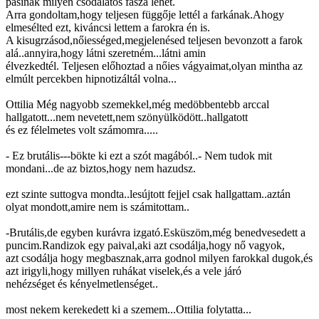
pasinak milyen csodálatos fasza lehet.
Arra gondoltam,hogy teljesen függője lettél a farkának.Ahogy
elmesélted ezt, kiváncsi lettem a farokra én is.
A kisugrzásod,nőiességed,megjelenésed teljesen bevonzott a farok
alá..annyira,hogy látni szeretném...látni amin
élvezkedtél. Teljesen előhoztad a nőies vágyaimat,olyan mintha az
elmúlt percekben hipnotizáltál volna...
Ottilia Még nagyobb szemekkel,még medöbbentebb arccal
hallgatott...nem nevetett,nem szönyülködött..hallgatott
és ez félelmetes volt számomra.....
- Ez brutális---bökte ki ezt a szót magából..- Nem tudok mit
mondani...de az biztos,hogy nem hazudsz.
ezt szinte suttogva mondta..lesújtott fejjel csak hallgattam..aztán
olyat mondott,amire nem is számitottam..
-Brutális,de egyben kurávra izgató.Esküszöm,még benedvesedett a
puncim.Randizok egy paival,aki azt csodálja,hogy nő vagyok,
azt csodálja hogy megbasznak,arra godnol milyen farokkal dugok,és
azt irigyli,hogy millyen ruhákat viselek,és a vele járó
nehézséget és kényelmetlenséget..
most nekem kerekedett ki a szemem...Ottilia folytatta...