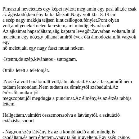
Pimaszul nevetett,és egy képet nyitott meg,amin egy pasi állt,de csak
az ágaskodó,kemény farka látszott.Nagy volt kb 18-19 cm
a szép nagy makkja teljsen kint,csillogott,fénylet.Pont olyan
volt,amilyeneket neten kerestem,ami mindig elvarázsolt.
Az ajkaimat hapardáltam,alig kaptam levegőt.Zavarban voltam.Itt ül
melettem egy nő,egy pillanat amiről évek óta álmodoztam.Itt vagyok
egy
nő melett,aki egy nagy faszt mutat nekem.
-Istenm,de szép,kivánatos - suttogtam.
Ottilia letett a telefonját.
-Nos ő a volt barátom.Itt volt,látni akartad.Ez az a fasz,amiről nem
tudtam lemondani.Nem tudtam az élménytől szabadulni.Az
érézstől,amikor jól
megszoptat,jól megdugja a puncimat.Az élmény,és az érzés rabbja
lettem.
Hallgattam,valmiért összemorzsolva a látványtól. a szituáció
extázisba sodort
- Nagyon szép látvány.Ez az a kombináció amit mindig is
csodáltam,és nem értettem..vagy talán irigyeltem.Egy szép csinos