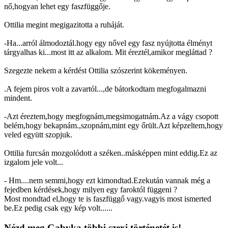
nő,hogyan lehet egy faszfüggője.
Ottilia megint megigazitotta a ruháját.
-Ha...arról álmodoztál.hogy egy nővel egy fasz nyújtotta élményt
tárgyalhas ki...most itt az alkalom. Mit éreztél,amikor megláttad ?
Szegezte nekem a kérdést Ottilia szószerint kökeményen.
.A fejem piros volt a zavartól...,de bátorkodtam megfogalmazni
mindent.
-Azt éreztem,hogy megfognám,megsimogatnám.Az a vágy csopott
belém,hogy bekapnám.,szopnám,mint egy őrült.Azt képzeltem,hogy
veled együtt szopjuk.
Ottilia furcsán mozgolódott a széken..másképpen mint eddig.Ez az
izgalom jele volt...
- Hm....nem semmi,hogy ezt kimondtad.Ezekután vannak még a
fejedben kérdések,hogy milyen egy faroktól függeni ?
Most mondtad el,hogy te is faszfüggő vagy.vagyis most ismerted
be.Ez pedig csak egy kép volt......
Nézd meg Gabyka többi szexi történetét is!