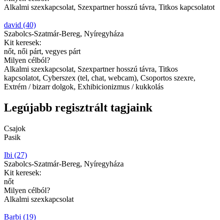
Alkalmi szexkapcsolat, Szexpartner hosszú távra, Titkos kapcsolatot
david (40)
Szabolcs-Szatmár-Bereg, Nyíregyháza
Kit keresek:
nőt, női párt, vegyes párt
Milyen célból?
Alkalmi szexkapcsolat, Szexpartner hosszú távra, Titkos
kapcsolatot, Cyberszex (tel, chat, webcam), Csoportos szexre,
Extrém / bizarr dolgok, Exhibicionizmus / kukkolás
Legújabb regisztrált tagjaink
Csajok
Pasik
Ibi (27)
Szabolcs-Szatmár-Bereg, Nyíregyháza
Kit keresek:
nőt
Milyen célból?
Alkalmi szexkapcsolat
Barbi (19)