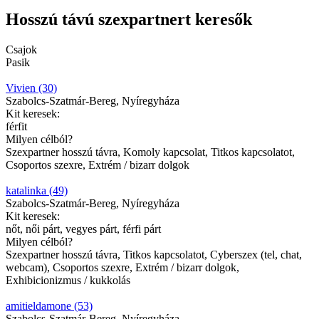
Hosszú távú szexpartnert keresők
Csajok
Pasik
Vivien (30)
Szabolcs-Szatmár-Bereg, Nyíregyháza
Kit keresek:
férfit
Milyen célból?
Szexpartner hosszú távra, Komoly kapcsolat, Titkos kapcsolatot,
Csoportos szexre, Extrém / bizarr dolgok
katalinka (49)
Szabolcs-Szatmár-Bereg, Nyíregyháza
Kit keresek:
nőt, női párt, vegyes párt, férfi párt
Milyen célból?
Szexpartner hosszú távra, Titkos kapcsolatot, Cyberszex (tel, chat,
webcam), Csoportos szexre, Extrém / bizarr dolgok,
Exhibicionizmus / kukkolás
amitieldamone (53)
Szabolcs-Szatmár-Bereg, Nyíregyháza