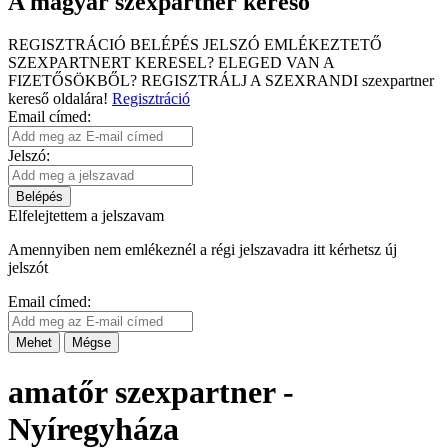
A magyar szexpartner kereső
REGISZTRÁCIÓ
BELÉPÉS
JELSZÓ EMLÉKEZTETŐ
SZEXPARTNERT KERESEL?
ELEGED VAN A
FIZETŐSÖKBŐL?
REGISZTRÁLJ A SZEXRANDI
szexpartner
kereső
oldalára!
Regisztráció
Email címed:
Jelszó:
Belépés
Elfelejtettem a jelszavam
Amennyiben nem emlékeznél a régi jelszavadra itt kérhetsz új
jelszót
Email címed:
Mehet
Mégse
amatőr szexpartner -
Nyíregyháza