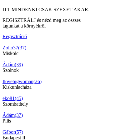
ITT MINDENKI CSAK SZEXET AKAR.
REGISZTRÁLJ és nézd meg az összes
tagunkat a környékről
Regisztráció
Zolio37(37)
Miskolc
Ádám(39)
Szolnok
Ilovebigwoman(26)
Kiskunlacháza
eko81(45)
Szombathely
Ádám(37)
Pilis
Gábor(57)
Budapest II.