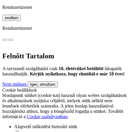
Rendszerüzenet
rendben
Rendszerüzenet
Felnőtt Tartalom
A szexrandi szolgáltatást csak
18. életévüket betöltött
látogatók
használhatják.
Kérjük nyilatkozz, hogy elmúltál-e már 18 éves!
Nem múltam
Igen, elmúltam
Cookie beállítások
Honlapunk sütiket (cookie-kat) használ olyan webes szolgáltatások
és alkalmazások nyújtása céljából, melyek sütik nélkül nem
lennének elérhetőek számodra. A jelen honlap használatával
hozzájárulsz ahhoz, hogy a böngésződ fogadja a sütiket. További
információ a
Cookie szabályzatban
.
Alapvető működést biztosító sütik