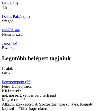
GeGe(40)
Tát
Dalias Pajzán(26)
Szeged
zoli291(44)
Németország
János(45)
Esztergom
Legutóbb belépett tagjaink
Csajok
Pasik
Pomipompom (55)
Fejér, Dunaújváros
Kit keresek:
nőt, női párt, vegyes párt, férfi párt
Milyen célból?
Alkalmi szexkapcsolat, Szexpartner hosszú távra, Komoly
kapcsolat, Titkos kapcsolatot