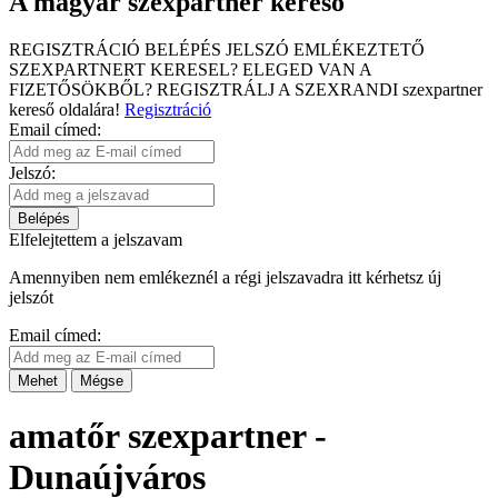
A magyar szexpartner kereső
REGISZTRÁCIÓ
BELÉPÉS
JELSZÓ EMLÉKEZTETŐ
SZEXPARTNERT KERESEL?
ELEGED VAN A
FIZETŐSÖKBŐL?
REGISZTRÁLJ A SZEXRANDI
szexpartner
kereső
oldalára!
Regisztráció
Email címed:
Jelszó:
Belépés
Elfelejtettem a jelszavam
Amennyiben nem emlékeznél a régi jelszavadra itt kérhetsz új
jelszót
Email címed:
Mehet
Mégse
amatőr szexpartner -
Dunaújváros