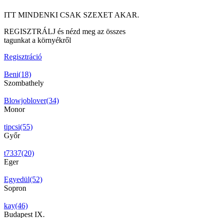
ITT MINDENKI CSAK SZEXET AKAR.
REGISZTRÁLJ és nézd meg az összes
tagunkat a környékről
Regisztráció
Beni(18)
Szombathely
Blowjoblover(34)
Monor
tipcsi(55)
Győr
t7337(20)
Eger
Egyedül(52)
Sopron
kay(46)
Budapest IX.