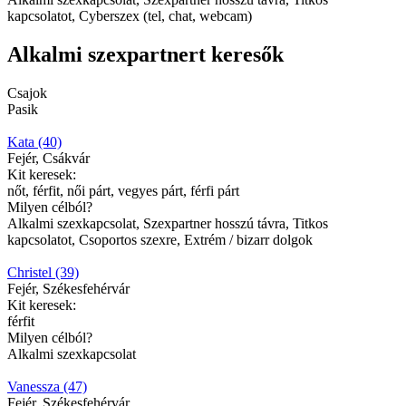
kapcsolatot, Cyberszex (tel, chat, webcam)
Alkalmi szexpartnert keresők
Csajok
Pasik
Kata (40)
Fejér, Csákvár
Kit keresek:
nőt, férfit, női párt, vegyes párt, férfi párt
Milyen célból?
Alkalmi szexkapcsolat, Szexpartner hosszú távra, Titkos
kapcsolatot, Csoportos szexre, Extrém / bizarr dolgok
Christel (39)
Fejér, Székesfehérvár
Kit keresek:
férfit
Milyen célból?
Alkalmi szexkapcsolat
Vanessza (47)
Fejér, Székesfehérvár