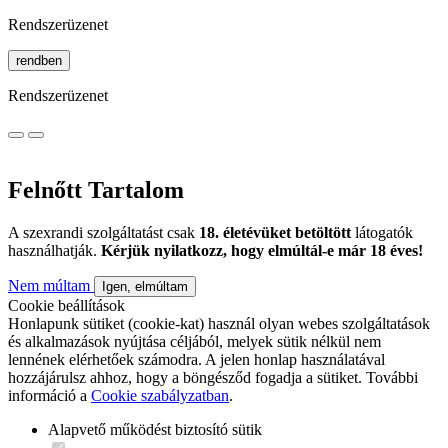
Rendszerüzenet
rendben
Rendszerüzenet
Felnőtt Tartalom
A szexrandi szolgáltatást csak
18. életévüket betöltött
látogatók
használhatják.
Kérjük nyilatkozz, hogy elmúltál-e már 18 éves!
Nem múltam
Igen, elmúltam
Cookie beállítások
Honlapunk sütiket (cookie-kat) használ olyan webes szolgáltatások
és alkalmazások nyújtása céljából, melyek sütik nélkül nem
lennének elérhetőek számodra. A jelen honlap használatával
hozzájárulsz ahhoz, hogy a böngésződ fogadja a sütiket. További
információ a
Cookie szabályzatban
.
Alapvető működést biztosító sütik