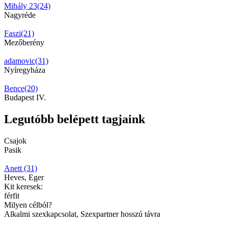
Mihály 23(24)
Nagyréde
Faszi(21)
Mezőberény
adamovic(31)
Nyíregyháza
Bence(20)
Budapest IV.
Legutóbb belépett tagjaink
Csajok
Pasik
Anett (31)
Heves, Eger
Kit keresek:
férfit
Milyen célból?
Alkalmi szexkapcsolat, Szexpartner hosszú távra