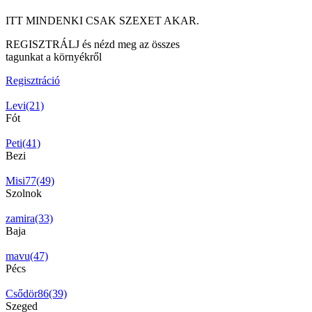
ITT MINDENKI CSAK SZEXET AKAR.
REGISZTRÁLJ és nézd meg az összes
tagunkat a környékről
Regisztráció
Levi(21)
Fót
Peti(41)
Bezi
Misi77(49)
Szolnok
zamira(33)
Baja
mavu(47)
Pécs
Csődör86(39)
Szeged