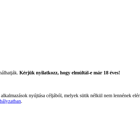
nálhatják.
Kérjük nyilatkozz, hogy elmúltál-e már 18 éves!
 alkalmazások nyújtása céljából, melyek sütik nélkül nem lennének elé
bályzatban
.