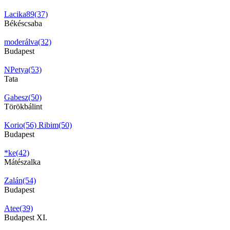
Lacika89(37)
Békéscsaba
moderálva(32)
Budapest
NPetya(53)
Tata
Gabesz(50)
Törökbálint
Korio(56)
Ribim(50)
Budapest
*ke(42)
Mátészalka
Zalán(54)
Budapest
Atee(39)
Budapest XI.