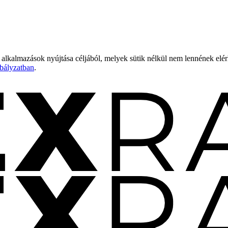
 alkalmazások nyújtása céljából, melyek sütik nélkül nem lennének elé
bályzatban
.