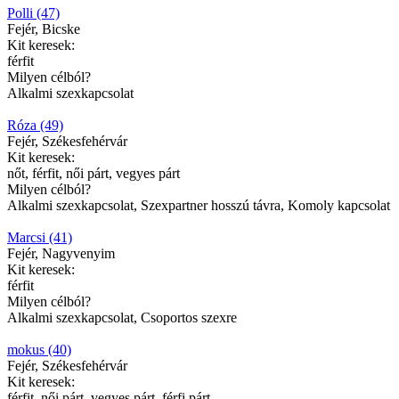
Polli (47)
Fejér, Bicske
Kit keresek:
férfit
Milyen célból?
Alkalmi szexkapcsolat
Róza (49)
Fejér, Székesfehérvár
Kit keresek:
nőt, férfit, női párt, vegyes párt
Milyen célból?
Alkalmi szexkapcsolat, Szexpartner hosszú távra, Komoly kapcsolat
Marcsi (41)
Fejér, Nagyvenyim
Kit keresek:
férfit
Milyen célból?
Alkalmi szexkapcsolat, Csoportos szexre
mokus (40)
Fejér, Székesfehérvár
Kit keresek:
férfit, női párt, vegyes párt, férfi párt