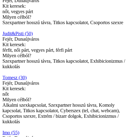
Fejér, Dunaújváros
Kit keresek:
nőt, vegyes párt
Milyen célból?
Szexpartner hosszú távra, Titkos kapcsolatot, Csoportos szexre
Judit&Pisti (50)
Fejér, Dunaújváros
Kit keresek:
férfit, női párt, vegyes párt, férfi párt
Milyen célból?
Szexpartner hosszú távra, Titkos kapcsolatot, Exhibicionizmus /
kukkolás
Tomesz (30)
Fejér, Dunaújváros
Kit keresek:
nőt
Milyen célból?
Alkalmi szexkapcsolat, Szexpartner hosszú távra, Komoly
kapcsolat, Titkos kapcsolatot, Cyberszex (tel, chat, webcam),
Csoportos szexre, Extrém / bizarr dolgok, Exhibicionizmus /
kukkolás
Imo (55)