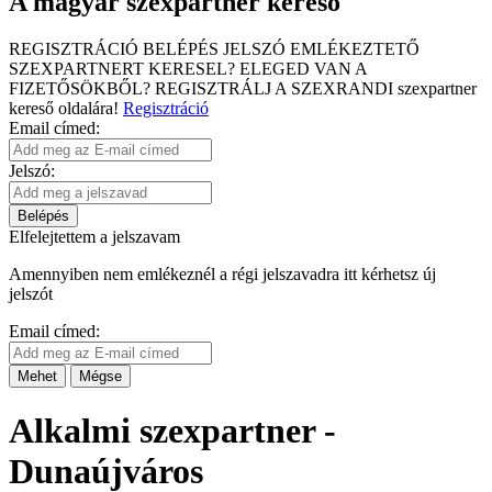
A magyar szexpartner kereső
REGISZTRÁCIÓ
BELÉPÉS
JELSZÓ EMLÉKEZTETŐ
SZEXPARTNERT KERESEL?
ELEGED VAN A
FIZETŐSÖKBŐL?
REGISZTRÁLJ A SZEXRANDI
szexpartner
kereső
oldalára!
Regisztráció
Email címed:
Jelszó:
Belépés
Elfelejtettem a jelszavam
Amennyiben nem emlékeznél a régi jelszavadra itt kérhetsz új
jelszót
Email címed:
Mehet
Mégse
Alkalmi szexpartner -
Dunaújváros