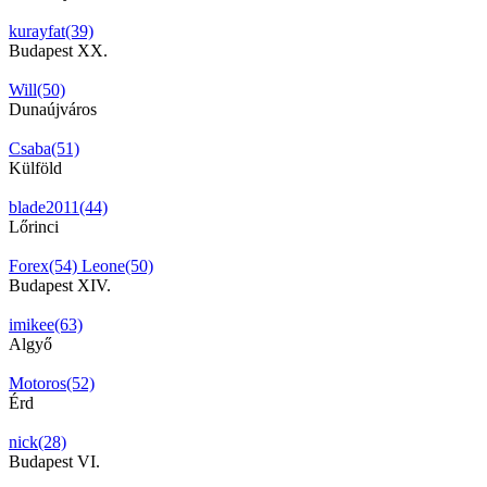
kurayfat(39)
Budapest XX.
Will(50)
Dunaújváros
Csaba(51)
Külföld
blade2011(44)
Lőrinci
Forex(54)
Leone(50)
Budapest XIV.
imikee(63)
Algyő
Motoros(52)
Érd
nick(28)
Budapest VI.