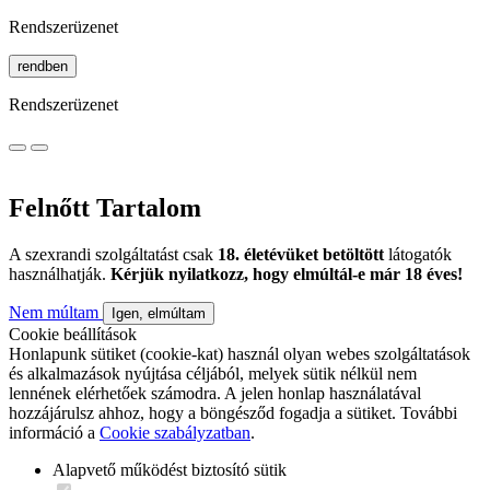
Rendszerüzenet
rendben
Rendszerüzenet
Felnőtt Tartalom
A szexrandi szolgáltatást csak
18. életévüket betöltött
látogatók
használhatják.
Kérjük nyilatkozz, hogy elmúltál-e már 18 éves!
Nem múltam
Igen, elmúltam
Cookie beállítások
Honlapunk sütiket (cookie-kat) használ olyan webes szolgáltatások
és alkalmazások nyújtása céljából, melyek sütik nélkül nem
lennének elérhetőek számodra. A jelen honlap használatával
hozzájárulsz ahhoz, hogy a böngésződ fogadja a sütiket. További
információ a
Cookie szabályzatban
.
Alapvető működést biztosító sütik