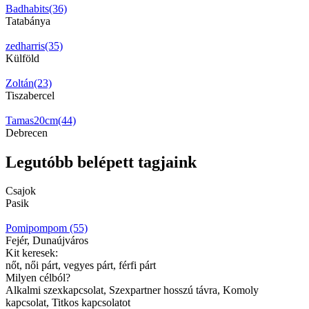
Badhabits(36)
Tatabánya
zedharris(35)
Külföld
Zoltán(23)
Tiszabercel
Tamas20cm(44)
Debrecen
Legutóbb belépett tagjaink
Csajok
Pasik
Pomipompom (55)
Fejér, Dunaújváros
Kit keresek:
nőt, női párt, vegyes párt, férfi párt
Milyen célból?
Alkalmi szexkapcsolat, Szexpartner hosszú távra, Komoly
kapcsolat, Titkos kapcsolatot