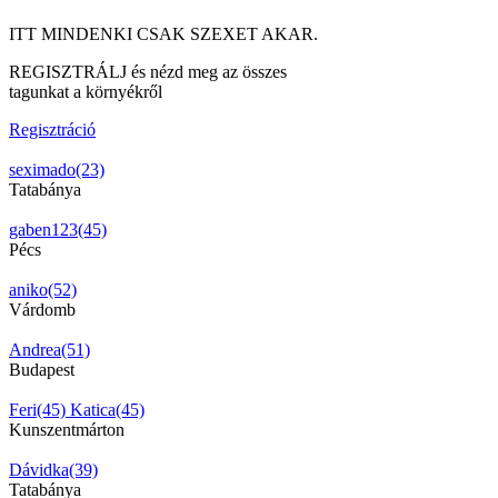
ITT MINDENKI CSAK SZEXET AKAR.
REGISZTRÁLJ és nézd meg az összes
tagunkat a környékről
Regisztráció
seximado(23)
Tatabánya
gaben123(45)
Pécs
aniko(52)
Várdomb
Andrea(51)
Budapest
Feri(45)
Katica(45)
Kunszentmárton
Dávidka(39)
Tatabánya