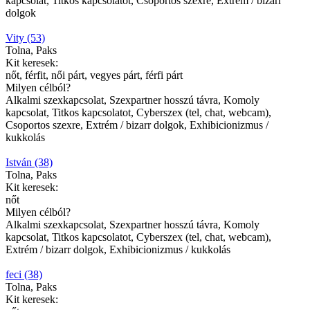
kapcsolat, Titkos kapcsolatot, Csoportos szexre, Extrém / bizarr
dolgok
Vity (53)
Tolna, Paks
Kit keresek:
nőt, férfit, női párt, vegyes párt, férfi párt
Milyen célból?
Alkalmi szexkapcsolat, Szexpartner hosszú távra, Komoly
kapcsolat, Titkos kapcsolatot, Cyberszex (tel, chat, webcam),
Csoportos szexre, Extrém / bizarr dolgok, Exhibicionizmus /
kukkolás
István (38)
Tolna, Paks
Kit keresek:
nőt
Milyen célból?
Alkalmi szexkapcsolat, Szexpartner hosszú távra, Komoly
kapcsolat, Titkos kapcsolatot, Cyberszex (tel, chat, webcam),
Extrém / bizarr dolgok, Exhibicionizmus / kukkolás
feci (38)
Tolna, Paks
Kit keresek: