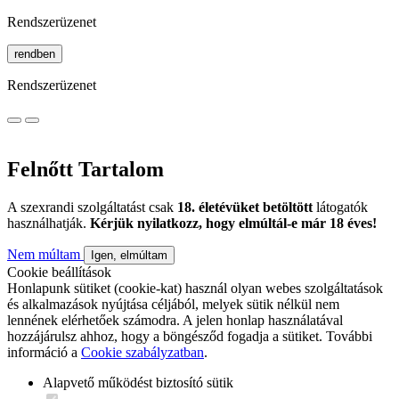
Rendszerüzenet
rendben
Rendszerüzenet
Felnőtt Tartalom
A szexrandi szolgáltatást csak
18. életévüket betöltött
látogatók
használhatják.
Kérjük nyilatkozz, hogy elmúltál-e már 18 éves!
Nem múltam
Igen, elmúltam
Cookie beállítások
Honlapunk sütiket (cookie-kat) használ olyan webes szolgáltatások
és alkalmazások nyújtása céljából, melyek sütik nélkül nem
lennének elérhetőek számodra. A jelen honlap használatával
hozzájárulsz ahhoz, hogy a böngésződ fogadja a sütiket. További
információ a
Cookie szabályzatban
.
Alapvető működést biztosító sütik