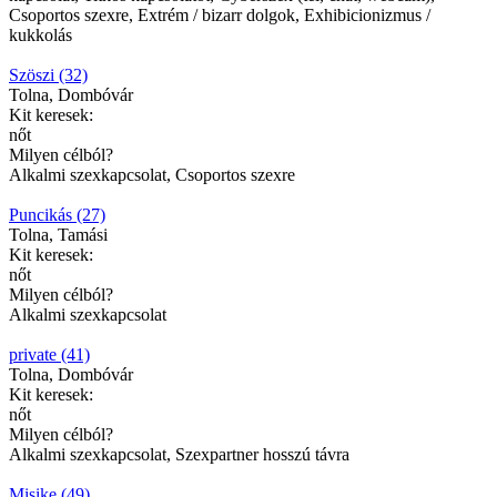
Csoportos szexre, Extrém / bizarr dolgok, Exhibicionizmus /
kukkolás
Szöszi (32)
Tolna, Dombóvár
Kit keresek:
nőt
Milyen célból?
Alkalmi szexkapcsolat, Csoportos szexre
Puncikás (27)
Tolna, Tamási
Kit keresek:
nőt
Milyen célból?
Alkalmi szexkapcsolat
private (41)
Tolna, Dombóvár
Kit keresek:
nőt
Milyen célból?
Alkalmi szexkapcsolat, Szexpartner hosszú távra
Misike (49)