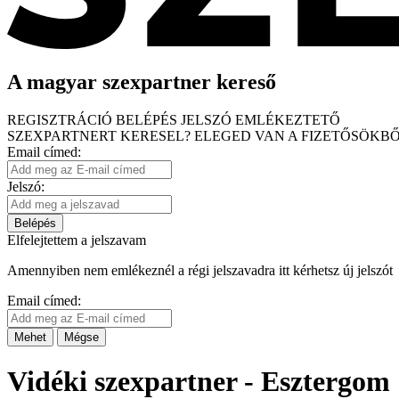
A magyar szexpartner kereső
REGISZTRÁCIÓ
BELÉPÉS
JELSZÓ EMLÉKEZTETŐ
SZEXPARTNERT KERESEL?
ELEGED VAN A FIZETŐSÖKBŐ
Email címed:
Jelszó:
Belépés
Elfelejtettem a jelszavam
Amennyiben nem emlékeznél a régi jelszavadra itt kérhetsz új jelszót
Email címed:
Mehet
Mégse
Vidéki szexpartner - Esztergom