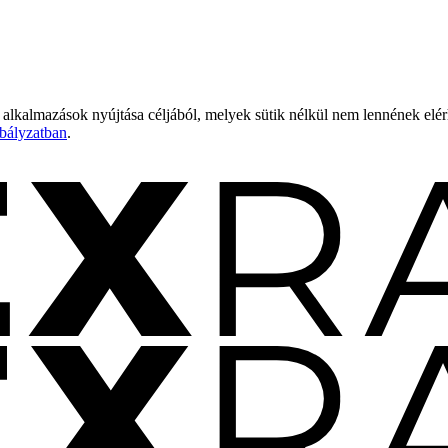
 alkalmazások nyújtása céljából, melyek sütik nélkül nem lennének elé
bályzatban
.