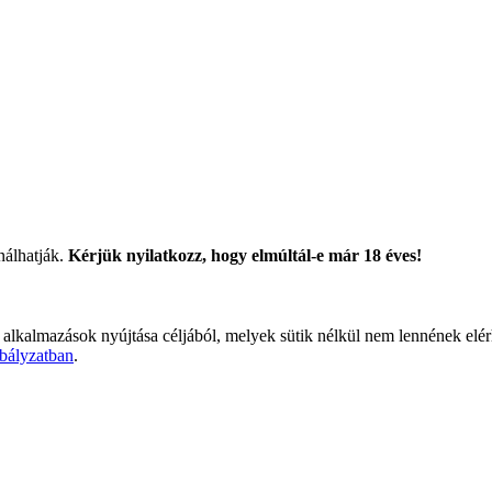
nálhatják.
Kérjük nyilatkozz, hogy elmúltál-e már 18 éves!
 alkalmazások nyújtása céljából, melyek sütik nélkül nem lennének elé
bályzatban
.