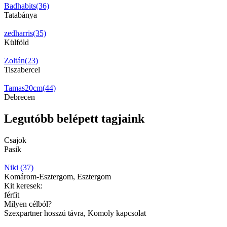
Badhabits(36)
Tatabánya
zedharris(35)
Külföld
Zoltán(23)
Tiszabercel
Tamas20cm(44)
Debrecen
Legutóbb belépett tagjaink
Csajok
Pasik
Niki (37)
Komárom-Esztergom, Esztergom
Kit keresek:
férfit
Milyen célból?
Szexpartner hosszú távra, Komoly kapcsolat