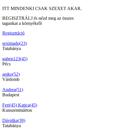
ITT MINDENKI CSAK SZEXET AKAR.
REGISZTRÁLJ és nézd meg az összes
tagunkat a környékről
Regisztráció
seximado(23)
Tatabánya
gaben123(45)
Pécs
aniko(52)
Várdomb
Andrea(51)
Budapest
Feri(45)
Katica(45)
Kunszentmárton
Dávidka(39)
Tatabánya