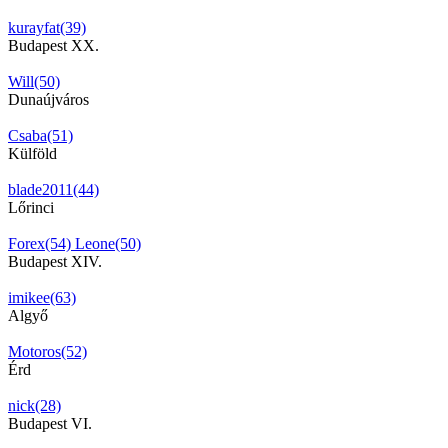
kurayfat(39)
Budapest XX.
Will(50)
Dunaújváros
Csaba(51)
Külföld
blade2011(44)
Lőrinci
Forex(54)
Leone(50)
Budapest XIV.
imikee(63)
Algyő
Motoros(52)
Érd
nick(28)
Budapest VI.