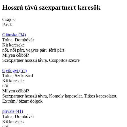
Hosszú távú szexpartnert keresők
Csajok
Pasik
Gittuska (34)
Tolna, Dombóvár
Kit keresek:
nőt, női párt, vegyes párt, férfi párt
Milyen célból?
Szexpartner hosszú távra, Csoportos szexre
Gyöngyi (51)
Tolna, Szekszárd
Kit keresek:
nőt
Milyen célból?
Szexpartner hosszú távra, Komoly kapcsolat, Titkos kapcsolatot,
Extrém / bizarr dolgok
private (41)
Tolna, Dombóvár
Kit keresek:
nőt