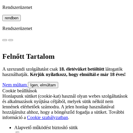
Rendszerüzenet
rendben
Rendszerüzenet
Felnőtt Tartalom
A szexrandi szolgáltatást csak
18. életévüket betöltött
látogatók
használhatják.
Kérjük nyilatkozz, hogy elmúltál-e már 18 éves!
Nem múltam
Igen, elmúltam
Cookie beállítások
Honlapunk sütiket (cookie-kat) használ olyan webes szolgáltatások
és alkalmazások nyújtása céljából, melyek sütik nélkül nem
lennének elérhetőek számodra. A jelen honlap használatával
hozzájárulsz ahhoz, hogy a böngésződ fogadja a sütiket. További
információ a
Cookie szabályzatban
.
Alapvető működést biztosító sütik