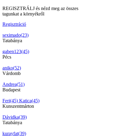
REGISZTRÁLJ és nézd meg az összes
tagunkat a környékről
Regisztráció
seximado(23)
Tatabánya
gaben123(45)
Pécs
aniko(52)
Várdomb
Andrea(51)
Budapest
Feri(45)
Katica(45)
Kunszentmárton
Dávidka(39)
Tatabánya
kurayfat(39)