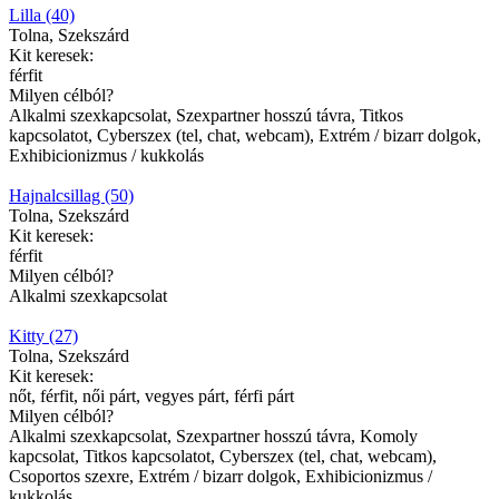
Lilla (40)
Tolna, Szekszárd
Kit keresek:
férfit
Milyen célból?
Alkalmi szexkapcsolat, Szexpartner hosszú távra, Titkos
kapcsolatot, Cyberszex (tel, chat, webcam), Extrém / bizarr dolgok,
Exhibicionizmus / kukkolás
Hajnalcsillag (50)
Tolna, Szekszárd
Kit keresek:
férfit
Milyen célból?
Alkalmi szexkapcsolat
Kitty (27)
Tolna, Szekszárd
Kit keresek:
nőt, férfit, női párt, vegyes párt, férfi párt
Milyen célból?
Alkalmi szexkapcsolat, Szexpartner hosszú távra, Komoly
kapcsolat, Titkos kapcsolatot, Cyberszex (tel, chat, webcam),
Csoportos szexre, Extrém / bizarr dolgok, Exhibicionizmus /
kukkolás