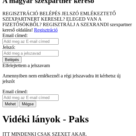
A magyar szexpartner kereső
REGISZTRÁCIÓ
BELÉPÉS
JELSZÓ EMLÉKEZTETŐ
SZEXPARTNERT KERESEL?
ELEGED VAN A
FIZETŐSÖKBŐL?
REGISZTRÁLJ A SZEXRANDI
szexpartner
kereső
oldalára!
Regisztráció
Email címed:
Jelszó:
Belépés
Elfelejtettem a jelszavam
Amennyiben nem emlékeznél a régi jelszavadra itt kérhetsz új
jelszót
Email címed:
Mehet
Mégse
Vidéki lányok - Paks
ITT MINDENKI CSAK SZEXET AKAR.