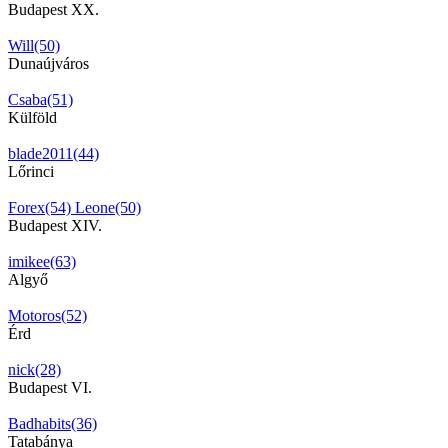
Budapest XX.
Will(50)
Dunaújváros
Csaba(51)
Külföld
blade2011(44)
Lőrinci
Forex(54)
Leone(50)
Budapest XIV.
imikee(63)
Algyő
Motoros(52)
Érd
nick(28)
Budapest VI.
Badhabits(36)
Tatabánya