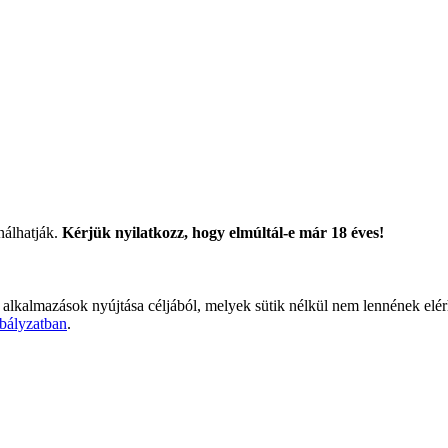
nálhatják.
Kérjük nyilatkozz, hogy elmúltál-e már 18 éves!
 alkalmazások nyújtása céljából, melyek sütik nélkül nem lennének elé
bályzatban
.