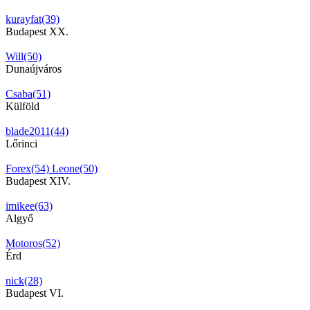
kurayfat(39)
Budapest XX.
Will(50)
Dunaújváros
Csaba(51)
Külföld
blade2011(44)
Lőrinci
Forex(54)
Leone(50)
Budapest XIV.
imikee(63)
Algyő
Motoros(52)
Érd
nick(28)
Budapest VI.