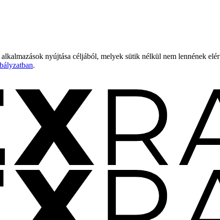
 alkalmazások nyújtása céljából, melyek sütik nélkül nem lennének elé
bályzatban
.