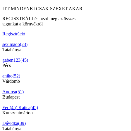
ITT MINDENKI CSAK SZEXET AKAR.
REGISZTRÁLJ és nézd meg az összes
tagunkat a környékről
Regisztráció
seximado(23)
Tatabánya
gaben123(45)
Pécs
aniko(52)
Várdomb
Andrea(51)
Budapest
Feri(45)
Katica(45)
Kunszentmárton
Dávidka(39)
Tatabánya