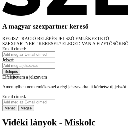
A magyar szexpartner kereső
REGISZTRÁCIÓ
BELÉPÉS
JELSZÓ EMLÉKEZTETŐ
SZEXPARTNERT KERESEL?
ELEGED VAN A FIZETŐSÖKBŐ
Email címed:
Jelszó:
Belépés
Elfelejtettem a jelszavam
Amennyiben nem emlékeznél a régi jelszavadra itt kérhetsz új jelszót
Email címed:
Mehet
Mégse
Vidéki lányok - Miskolc