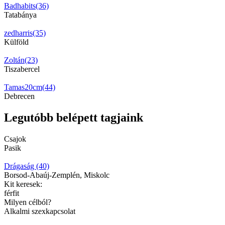
Badhabits(36)
Tatabánya
zedharris(35)
Külföld
Zoltán(23)
Tiszabercel
Tamas20cm(44)
Debrecen
Legutóbb belépett tagjaink
Csajok
Pasik
Drágaság (40)
Borsod-Abaúj-Zemplén, Miskolc
Kit keresek:
férfit
Milyen célból?
Alkalmi szexkapcsolat