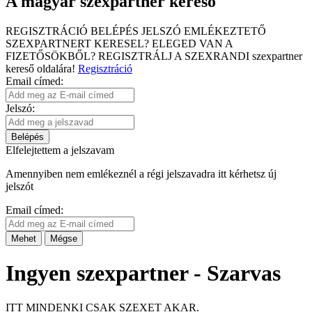
A magyar szexpartner kereső
REGISZTRÁCIÓ
BELÉPÉS
JELSZÓ EMLÉKEZTETŐ
SZEXPARTNERT KERESEL?
ELEGED VAN A
FIZETŐSÖKBŐL?
REGISZTRÁLJ A SZEXRANDI
szexpartner
kereső
oldalára!
Regisztráció
Email címed:
Jelszó:
Belépés
Elfelejtettem a jelszavam
Amennyiben nem emlékeznél a régi jelszavadra itt kérhetsz új
jelszót
Email címed:
Mehet
Mégse
Ingyen szexpartner - Szarvas
ITT MINDENKI CSAK SZEXET AKAR.