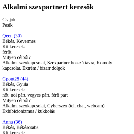
Alkalmi szexpartnert keresők
Csajok
Pasik
Qeen (30)
Békés, Kevermes
Kit keresek:
férfit
Milyen célból?
Alkalmi szexkapcsolat, Szexpartner hosszú távra, Komoly
kapcsolat, Extrém / bizarr dolgok
Gpont28 (44)
Békés, Gyula
Kit keresek:
nőt, női párt, vegyes párt, férfi párt
Milyen célból?
Alkalmi szexkapcsolat, Cyberszex (tel, chat, webcam),
Exhibicionizmus / kukkolás
Anna (36)
Békés, Békéscsaba
Kit keresek: