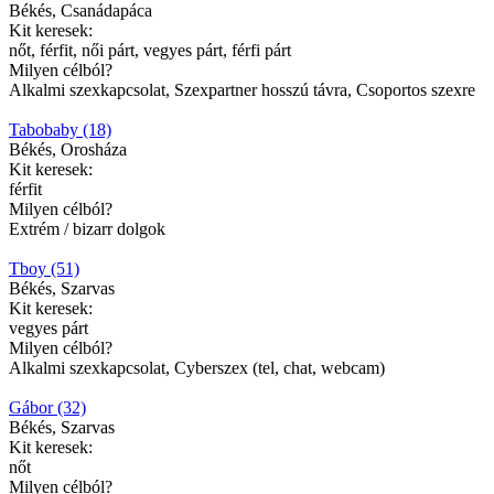
Békés, Csanádapáca
Kit keresek:
nőt, férfit, női párt, vegyes párt, férfi párt
Milyen célból?
Alkalmi szexkapcsolat, Szexpartner hosszú távra, Csoportos szexre
Tabobaby (18)
Békés, Orosháza
Kit keresek:
férfit
Milyen célból?
Extrém / bizarr dolgok
Tboy (51)
Békés, Szarvas
Kit keresek:
vegyes párt
Milyen célból?
Alkalmi szexkapcsolat, Cyberszex (tel, chat, webcam)
Gábor (32)
Békés, Szarvas
Kit keresek:
nőt
Milyen célból?