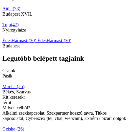
Attila(33)
Budapest XVII.
Tuju(47)
Nyíregyháza
ÉdesHármast!(30)
ÉdesHármast!(30)
Budapest
Legutóbb belépett tagjaink
Csajok
Pasik
Mirella (25)
Békés, Szarvas
Kit keresek:
férfit
Milyen célból?
Alkalmi szexkapcsolat, Szexpartner hosszú távra, Titkos
kapcsolatot, Cyberszex (tel, chat, webcam), Extrém / bizarr dolgok
Geisha (26)