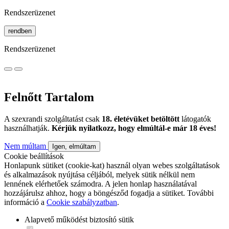
Rendszerüzenet
rendben
Rendszerüzenet
Felnőtt Tartalom
A szexrandi szolgáltatást csak
18. életévüket betöltött
látogatók
használhatják.
Kérjük nyilatkozz, hogy elmúltál-e már 18 éves!
Nem múltam
Igen, elmúltam
Cookie beállítások
Honlapunk sütiket (cookie-kat) használ olyan webes szolgáltatások
és alkalmazások nyújtása céljából, melyek sütik nélkül nem
lennének elérhetőek számodra. A jelen honlap használatával
hozzájárulsz ahhoz, hogy a böngésződ fogadja a sütiket. További
információ a
Cookie szabályzatban
.
Alapvető működést biztosító sütik