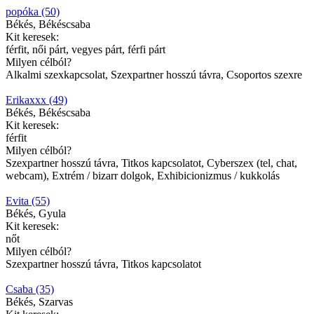
popóka (50)
Békés, Békéscsaba
Kit keresek:
férfit, női párt, vegyes párt, férfi párt
Milyen célból?
Alkalmi szexkapcsolat, Szexpartner hosszú távra, Csoportos szexre
Erikaxxx (49)
Békés, Békéscsaba
Kit keresek:
férfit
Milyen célból?
Szexpartner hosszú távra, Titkos kapcsolatot, Cyberszex (tel, chat,
webcam), Extrém / bizarr dolgok, Exhibicionizmus / kukkolás
Evita (55)
Békés, Gyula
Kit keresek:
nőt
Milyen célból?
Szexpartner hosszú távra, Titkos kapcsolatot
Csaba (35)
Békés, Szarvas