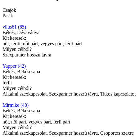
Csajok
Pasik
vilus61 (65)
Békés, Dévaványa
Kit keresek:
nőt, férfit, női párt, vegyes párt, férfi párt
Milyen célból?
Szexpartner hosszú távra
Yapper (42)
Békés, Békéscsaba
Kit keresek:
férfit
Milyen célból?
Alkalmi szexkapcsolat, Szexpartner hosszú távra, Titkos kapcsolatot
Mirmike (48)
Békés, Békéscsaba
Kit keresek:
nőt, női párt, vegyes párt, férfi párt
Milyen célból?
Alkalmi szexkapcsolat, Szexpartner hosszú távra, Csoportos szexre