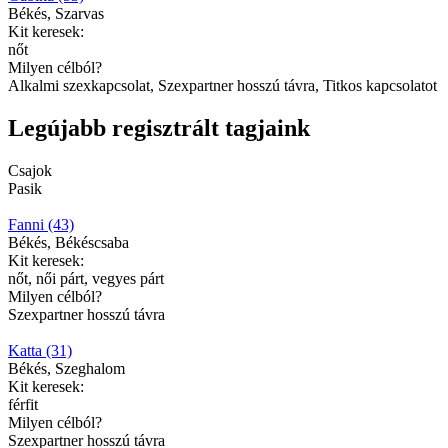
Békés, Szarvas
Kit keresek:
nőt
Milyen célból?
Alkalmi szexkapcsolat, Szexpartner hosszú távra, Titkos kapcsolatot
Legújabb regisztrált tagjaink
Csajok
Pasik
Fanni (43)
Békés, Békéscsaba
Kit keresek:
nőt, női párt, vegyes párt
Milyen célból?
Szexpartner hosszú távra
Katta (31)
Békés, Szeghalom
Kit keresek:
férfit
Milyen célból?
Szexpartner hosszú távra