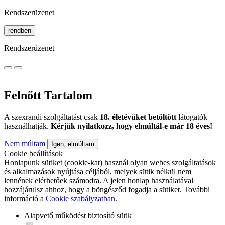
Rendszerüzenet
rendben
Rendszerüzenet
Felnőtt Tartalom
A szexrandi szolgáltatást csak
18. életévüket betöltött
látogatók
használhatják.
Kérjük nyilatkozz, hogy elmúltál-e már 18 éves!
Nem múltam
Igen, elmúltam
Cookie beállítások
Honlapunk sütiket (cookie-kat) használ olyan webes szolgáltatások
és alkalmazások nyújtása céljából, melyek sütik nélkül nem
lennének elérhetőek számodra. A jelen honlap használatával
hozzájárulsz ahhoz, hogy a böngésződ fogadja a sütiket. További
információ a
Cookie szabályzatban
.
Alapvető működést biztosító sütik