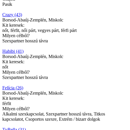
Pasik
Crazy (43)
Borsod-Abaúj-Zemplén, Miskolc
Kit keresek:
nőt, férfit, női párt, vegyes párt, férfi párt
Milyen célból?
Szexpartner hosszú távra
Habibi (41)
Borsod-Abaúj-Zemplén, Miskolc
Kit keresek:
nőt
Milyen célból?
Szexpartner hosszú távra
Felícia (26)
Borsod-Abaúj-Zemplén, Miskolc
Kit keresek:
férfit
Milyen célból?
Alkalmi szexkapcsolat, Szexpartner hosszú távra, Titkos
kapcsolatot, Csoportos szexre, Extrém / bizarr dolgok
TvBella (31)