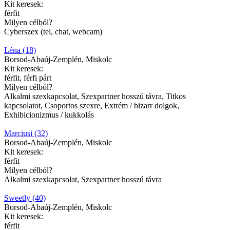
Kit keresek:
férfit
Milyen célból?
Cyberszex (tel, chat, webcam)
Léna (18)
Borsod-Abaúj-Zemplén, Miskolc
Kit keresek:
férfit, férfi párt
Milyen célból?
Alkalmi szexkapcsolat, Szexpartner hosszú távra, Titkos
kapcsolatot, Csoportos szexre, Extrém / bizarr dolgok,
Exhibicionizmus / kukkolás
Marciusi (32)
Borsod-Abaúj-Zemplén, Miskolc
Kit keresek:
férfit
Milyen célból?
Alkalmi szexkapcsolat, Szexpartner hosszú távra
Sweetly (40)
Borsod-Abaúj-Zemplén, Miskolc
Kit keresek:
férfit