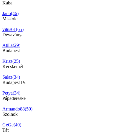
Kaba
Jano(46)
Miskolc
vilus61(65)
Dévaványa
Atilla(29)
Budapest
Krisz(25)
Kecskemét
Salaz(34)
Budapest IV.
Petya(34)
Pápadereske
Armando88(50)
Szolnok
GeGe(40)
Tát