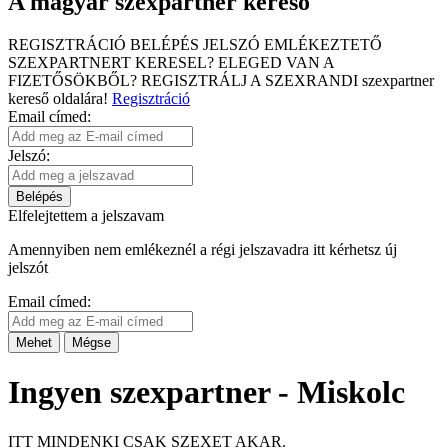
A magyar szexpartner kereső
REGISZTRÁCIÓ
BELÉPÉS
JELSZÓ EMLÉKEZTETŐ
SZEXPARTNERT KERESEL?
ELEGED VAN A
FIZETŐSÖKBŐL?
REGISZTRÁLJ A SZEXRANDI
szexpartner
kereső
oldalára!
Regisztráció
Email címed:
Jelszó:
Belépés
Elfelejtettem a jelszavam
Amennyiben nem emlékeznél a régi jelszavadra itt kérhetsz új
jelszót
Email címed:
Mehet
Mégse
Ingyen szexpartner - Miskolc
ITT MINDENKI CSAK SZEXET AKAR.