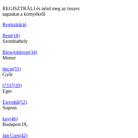
REGISZTRÁLJ és nézd meg az összes
tagunkat a környékről
Regisztráció
Beni(18)
Szombathely
Blowjoblover(34)
Monor
tipcsi(55)
Győr
t7337(20)
Eger
Egyedül(52)
Sopron
kay(46)
Budapest IX.
Jan Cses(42)