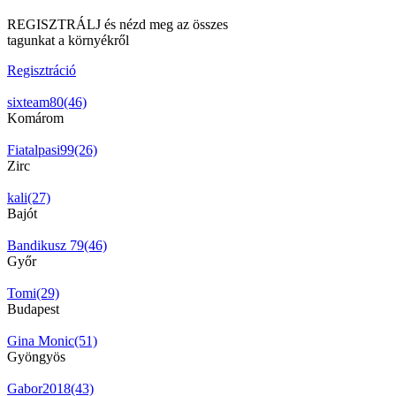
REGISZTRÁLJ és nézd meg az összes
tagunkat a környékről
Regisztráció
sixteam80(46)
Komárom
Fiatalpasi99(26)
Zirc
kali(27)
Bajót
Bandikusz 79(46)
Győr
Tomi(29)
Budapest
Gina Monic(51)
Gyöngyös
Gabor2018(43)