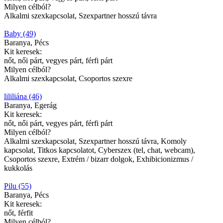
Milyen célból?
Alkalmi szexkapcsolat, Szexpartner hosszú távra
Baby (49)
Baranya, Pécs
Kit keresek:
nőt, női párt, vegyes párt, férfi párt
Milyen célból?
Alkalmi szexkapcsolat, Csoportos szexre
lililiána (46)
Baranya, Egerág
Kit keresek:
nőt, női párt, vegyes párt, férfi párt
Milyen célból?
Alkalmi szexkapcsolat, Szexpartner hosszú távra, Komoly
kapcsolat, Titkos kapcsolatot, Cyberszex (tel, chat, webcam),
Csoportos szexre, Extrém / bizarr dolgok, Exhibicionizmus /
kukkolás
Pilu (55)
Baranya, Pécs
Kit keresek:
nőt, férfit
Milyen célból?