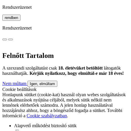
Rendszerüzenet
rendben
Rendszerüzenet
Felnőtt Tartalom
A szexrandi szolgáltatást csak
18. életévüket betöltött
látogatók
használhatják.
Kérjük nyilatkozz, hogy elmúltál-e már 18 éves!
Nem múltam
Igen, elmúltam
Cookie beállítások
Honlapunk sütiket (cookie-kat) használ olyan webes szolgáltatások
és alkalmazások nyújtása céljából, melyek sütik nélkül nem
lennének elérhetőek számodra. A jelen honlap használatával
hozzájárulsz ahhoz, hogy a böngésződ fogadja a sütiket. További
információ a
Cookie szabályzatban
.
Alapvető működést biztosító sütik