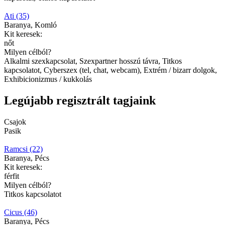
Ati (35)
Baranya, Komló
Kit keresek:
nőt
Milyen célból?
Alkalmi szexkapcsolat, Szexpartner hosszú távra, Titkos
kapcsolatot, Cyberszex (tel, chat, webcam), Extrém / bizarr dolgok,
Exhibicionizmus / kukkolás
Legújabb regisztrált tagjaink
Csajok
Pasik
Ramcsi (22)
Baranya, Pécs
Kit keresek:
férfit
Milyen célból?
Titkos kapcsolatot
Cicus (46)
Baranya, Pécs