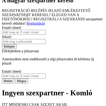
A magyar szexpartner kereső
REGISZTRÁCIÓ
BELÉPÉS
JELSZÓ EMLÉKEZTETŐ
SZEXPARTNERT KERESEL?
ELEGED VAN A
FIZETŐSÖKBŐL?
REGISZTRÁLJ A SZEXRANDI
szexpartner
kereső
oldalára!
Regisztráció
Email címed:
Jelszó:
Belépés
Elfelejtettem a jelszavam
Amennyiben nem emlékeznél a régi jelszavadra itt kérhetsz új
jelszót
Email címed:
Mehet
Mégse
Ingyen szexpartner - Komló
ITT MINDENKI CSAK SZEXET AKAR.