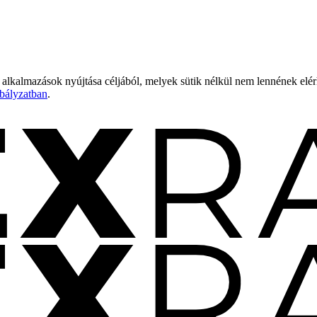
 alkalmazások nyújtása céljából, melyek sütik nélkül nem lennének elé
bályzatban
.