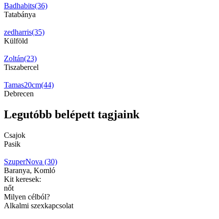
Badhabits(36)
Tatabánya
zedharris(35)
Külföld
Zoltán(23)
Tiszabercel
Tamas20cm(44)
Debrecen
Legutóbb belépett tagjaink
Csajok
Pasik
SzuperNova (30)
Baranya, Komló
Kit keresek:
nőt
Milyen célból?
Alkalmi szexkapcsolat