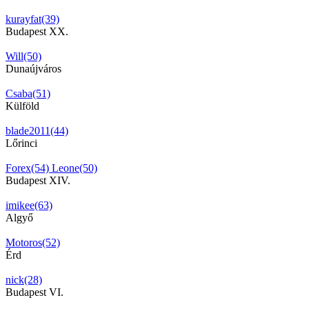
kurayfat(39)
Budapest XX.
Will(50)
Dunaújváros
Csaba(51)
Külföld
blade2011(44)
Lőrinci
Forex(54)
Leone(50)
Budapest XIV.
imikee(63)
Algyő
Motoros(52)
Érd
nick(28)
Budapest VI.