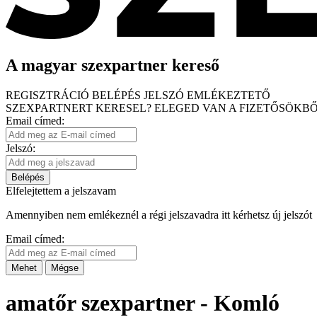
A magyar szexpartner kereső
REGISZTRÁCIÓ
BELÉPÉS
JELSZÓ EMLÉKEZTETŐ
SZEXPARTNERT KERESEL?
ELEGED VAN A FIZETŐSÖKBŐ
Email címed:
Jelszó:
Belépés
Elfelejtettem a jelszavam
Amennyiben nem emlékeznél a régi jelszavadra itt kérhetsz új jelszót
Email címed:
Mehet
Mégse
amatőr szexpartner - Komló