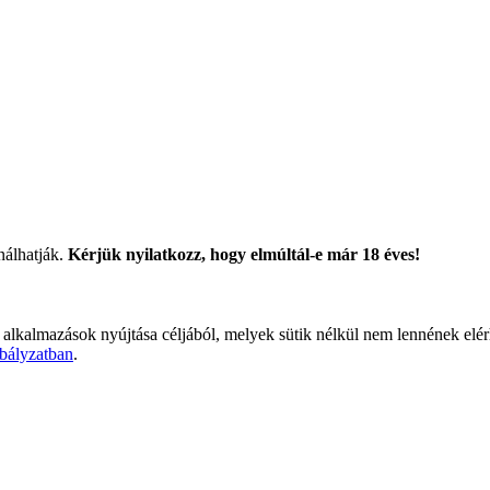
nálhatják.
Kérjük nyilatkozz, hogy elmúltál-e már 18 éves!
 alkalmazások nyújtása céljából, melyek sütik nélkül nem lennének elé
bályzatban
.