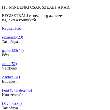
ITT MINDENKI CSAK SZEXET AKAR.
REGISZTRÁLJ és nézd meg az összes
tagunkat a környékről
Regisztráció
seximado(23)
Tatabánya
gaben123(45)
Pécs
aniko(52)
Várdomb
Andrea(51)
Budapest
Feri(45)
Katica(45)
Kunszentmárton
Dávidka(39)
Tatabánya