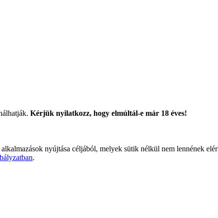
nálhatják.
Kérjük nyilatkozz, hogy elmúltál-e már 18 éves!
 alkalmazások nyújtása céljából, melyek sütik nélkül nem lennének elé
bályzatban
.