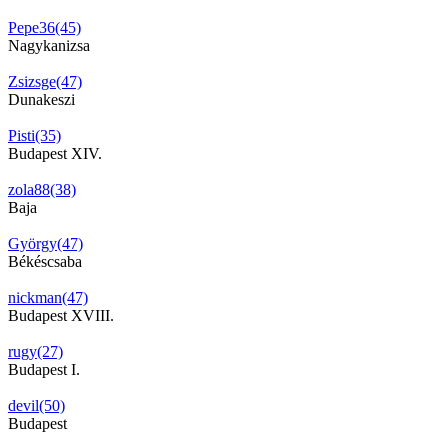
Pepe36(45)
Nagykanizsa
Zsizsge(47)
Dunakeszi
Pisti(35)
Budapest XIV.
zola88(38)
Baja
György(47)
Békéscsaba
nickman(47)
Budapest XVIII.
rugy(27)
Budapest I.
devil(50)
Budapest