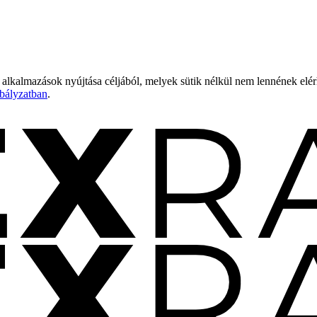
 alkalmazások nyújtása céljából, melyek sütik nélkül nem lennének elé
bályzatban
.