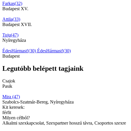
Farkas(32)
Budapest XV.
Attila(33)
Budapest XVII.
Tuju(47)
Nyíregyháza
ÉdesHármast!(30)
ÉdesHármast!(30)
Budapest
Legutóbb belépett tagjaink
Csajok
Pasik
Mira (47)
Szabolcs-Szatmár-Bereg, Nyíregyháza
Kit keresek:
férfit
Milyen célból?
Alkalmi szexkapcsolat, Szexpartner hosszú távra, Csoportos szexre