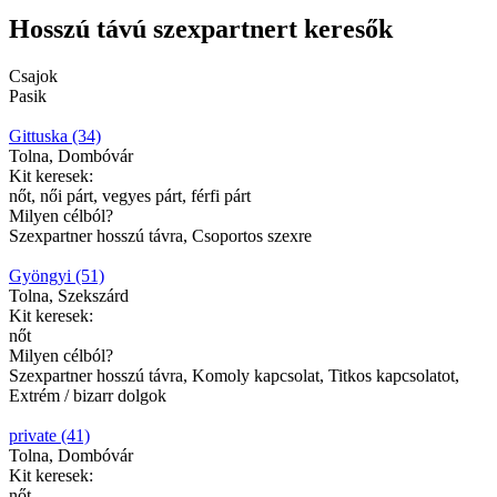
Hosszú távú szexpartnert keresők
Csajok
Pasik
Gittuska (34)
Tolna, Dombóvár
Kit keresek:
nőt, női párt, vegyes párt, férfi párt
Milyen célból?
Szexpartner hosszú távra, Csoportos szexre
Gyöngyi (51)
Tolna, Szekszárd
Kit keresek:
nőt
Milyen célból?
Szexpartner hosszú távra, Komoly kapcsolat, Titkos kapcsolatot,
Extrém / bizarr dolgok
private (41)
Tolna, Dombóvár
Kit keresek:
nőt