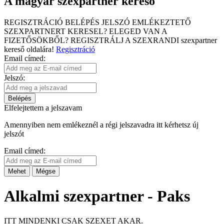
A magyar szexpartner kereső
REGISZTRÁCIÓ
BELÉPÉS
JELSZÓ EMLÉKEZTETŐ
SZEXPARTNERT KERESEL?
ELEGED VAN A
FIZETŐSÖKBŐL?
REGISZTRÁLJ A SZEXRANDI
szexpartner
kereső
oldalára!
Regisztráció
Email címed:
Jelszó:
Belépés
Elfelejtettem a jelszavam
Amennyiben nem emlékeznél a régi jelszavadra itt kérhetsz új
jelszót
Email címed:
Mehet
Mégse
Alkalmi szexpartner - Paks
ITT MINDENKI CSAK SZEXET AKAR.