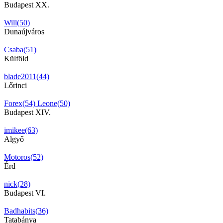
Budapest XX.
Will(50)
Dunaújváros
Csaba(51)
Külföld
blade2011(44)
Lőrinci
Forex(54)
Leone(50)
Budapest XIV.
imikee(63)
Algyő
Motoros(52)
Érd
nick(28)
Budapest VI.
Badhabits(36)
Tatabánya