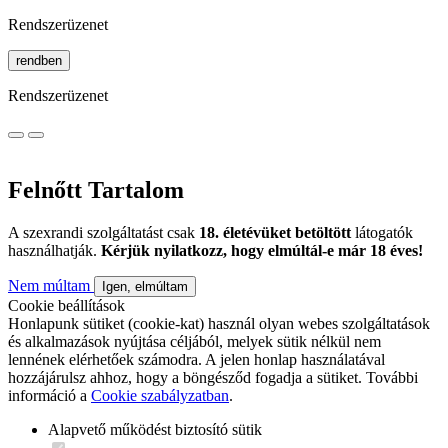
Rendszerüzenet
rendben
Rendszerüzenet
Felnőtt Tartalom
A szexrandi szolgáltatást csak
18. életévüket betöltött
látogatók
használhatják.
Kérjük nyilatkozz, hogy elmúltál-e már 18 éves!
Nem múltam
Igen, elmúltam
Cookie beállítások
Honlapunk sütiket (cookie-kat) használ olyan webes szolgáltatások
és alkalmazások nyújtása céljából, melyek sütik nélkül nem
lennének elérhetőek számodra. A jelen honlap használatával
hozzájárulsz ahhoz, hogy a böngésződ fogadja a sütiket. További
információ a
Cookie szabályzatban
.
Alapvető működést biztosító sütik