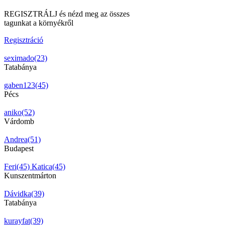
REGISZTRÁLJ és nézd meg az összes
tagunkat a környékről
Regisztráció
seximado(23)
Tatabánya
gaben123(45)
Pécs
aniko(52)
Várdomb
Andrea(51)
Budapest
Feri(45)
Katica(45)
Kunszentmárton
Dávidka(39)
Tatabánya
kurayfat(39)