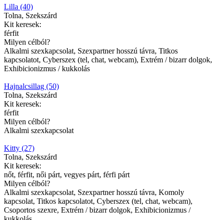
Lilla (40)
Tolna, Szekszárd
Kit keresek:
férfit
Milyen célból?
Alkalmi szexkapcsolat, Szexpartner hosszú távra, Titkos
kapcsolatot, Cyberszex (tel, chat, webcam), Extrém / bizarr dolgok,
Exhibicionizmus / kukkolás
Hajnalcsillag (50)
Tolna, Szekszárd
Kit keresek:
férfit
Milyen célból?
Alkalmi szexkapcsolat
Kitty (27)
Tolna, Szekszárd
Kit keresek:
nőt, férfit, női párt, vegyes párt, férfi párt
Milyen célból?
Alkalmi szexkapcsolat, Szexpartner hosszú távra, Komoly
kapcsolat, Titkos kapcsolatot, Cyberszex (tel, chat, webcam),
Csoportos szexre, Extrém / bizarr dolgok, Exhibicionizmus /
kukkolás