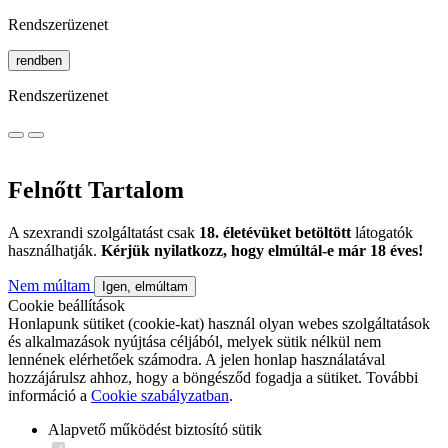
Rendszerüzenet
rendben
Rendszerüzenet
Felnőtt Tartalom
A szexrandi szolgáltatást csak
18. életévüket betöltött
látogatók
használhatják.
Kérjük nyilatkozz, hogy elmúltál-e már 18 éves!
Nem múltam
Igen, elmúltam
Cookie beállítások
Honlapunk sütiket (cookie-kat) használ olyan webes szolgáltatások
és alkalmazások nyújtása céljából, melyek sütik nélkül nem
lennének elérhetőek számodra. A jelen honlap használatával
hozzájárulsz ahhoz, hogy a böngésződ fogadja a sütiket. További
információ a
Cookie szabályzatban
.
Alapvető működést biztosító sütik