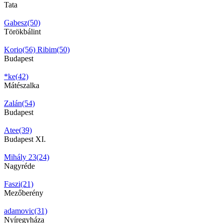
Tata
Gabesz(50)
Törökbálint
Korio(56)
Ribim(50)
Budapest
*ke(42)
Mátészalka
Zalán(54)
Budapest
Atee(39)
Budapest XI.
Mihály 23(24)
Nagyréde
Faszi(21)
Mezőberény
adamovic(31)
Nyíregyháza