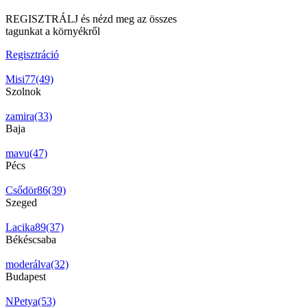
REGISZTRÁLJ és nézd meg az összes
tagunkat a környékről
Regisztráció
Misi77(49)
Szolnok
zamira(33)
Baja
mavu(47)
Pécs
Csődör86(39)
Szeged
Lacika89(37)
Békéscsaba
moderálva(32)
Budapest
NPetya(53)