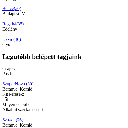
Bence(20)
Budapest IV.
Ragalyi(35)
Edelény
Dávid(36)
Győr
Legutóbb belépett tagjaink
Csajok
Pasik
SzuperNova (30)
Baranya, Komló
Kit keresek:
nőt
Milyen célból?
Alkalmi szexkapcsolat
Szasza (26)
Baranya, Komló