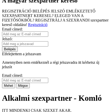
A magyar szexpartner kereső
REGISZTRÁCIÓ
BELÉPÉS
JELSZÓ EMLÉKEZTETŐ
SZEXPARTNERT KERESEL?
ELEGED VAN A
FIZETŐSÖKBŐL?
REGISZTRÁLJ A SZEXRANDI
szexpartner
kereső
oldalára!
Regisztráció
Email címed:
Jelszó:
Belépés
Elfelejtettem a jelszavam
Amennyiben nem emlékeznél a régi jelszavadra itt kérhetsz új
jelszót
Email címed:
Mehet
Mégse
Alkalmi szexpartner - Komló
ITT MINDENKI CSAK SZEXET AKAR.