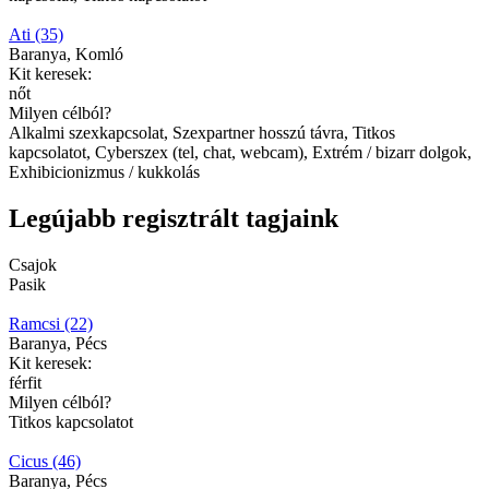
Ati (35)
Baranya, Komló
Kit keresek:
nőt
Milyen célból?
Alkalmi szexkapcsolat, Szexpartner hosszú távra, Titkos
kapcsolatot, Cyberszex (tel, chat, webcam), Extrém / bizarr dolgok,
Exhibicionizmus / kukkolás
Legújabb regisztrált tagjaink
Csajok
Pasik
Ramcsi (22)
Baranya, Pécs
Kit keresek:
férfit
Milyen célból?
Titkos kapcsolatot
Cicus (46)
Baranya, Pécs