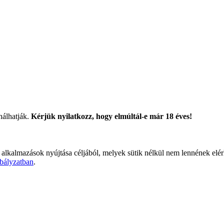
nálhatják.
Kérjük nyilatkozz, hogy elmúltál-e már 18 éves!
 alkalmazások nyújtása céljából, melyek sütik nélkül nem lennének elé
bályzatban
.