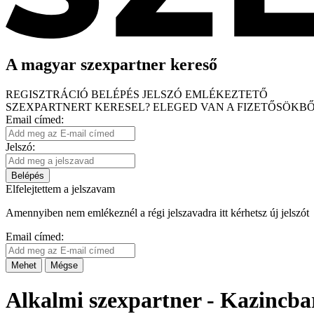
A magyar szexpartner kereső
REGISZTRÁCIÓ
BELÉPÉS
JELSZÓ EMLÉKEZTETŐ
SZEXPARTNERT KERESEL?
ELEGED VAN A FIZETŐSÖKBŐ
Email címed:
Jelszó:
Belépés
Elfelejtettem a jelszavam
Amennyiben nem emlékeznél a régi jelszavadra itt kérhetsz új jelszót
Email címed:
Mehet
Mégse
Alkalmi szexpartner - Kazincba