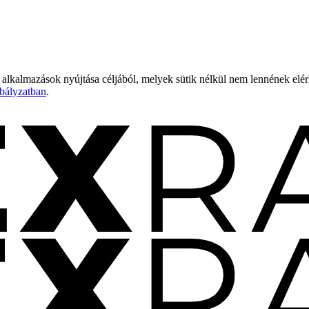
 alkalmazások nyújtása céljából, melyek sütik nélkül nem lennének elé
bályzatban
.