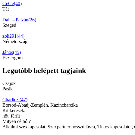
GeGe(40)
Tát
Dalias Pajzán(26)
Szeged
zoli291(44)
Németország
János(45)
Esztergom
Legutóbb belépett tagjaink
Csajok
Pasik
Charliez (47)
Borsod-Abaúj-Zemplén, Kazincbarcika
Kit keresek:
nőt, férfit
Milyen célból?
Alkalmi szexkapcsolat, Szexpartner hosszú távra, Titkos kapcsolatot, 