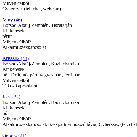
Milyen célból?
Cyberszex (tel, chat, webcam)
Mary (46)
Borsod-Abaúj-Zemplén, Tiszatarján
Kit keresek:
férfit
Milyen célból?
Alkalmi szexkapcsolat
Krissz82 (43)
Borsod-Abaúj-Zemplén, Kazincbarcika
Kit keresek:
nőt, férfit, női párt, vegyes párt, férfi párt
Milyen célból?
Titkos kapcsolatot
Jack (22)
Borsod-Abaúj-Zemplén, Kazincbarcika
Kit keresek:
nőt
Milyen célból?
Alkalmi szexkapcsolat, Szexpartner hosszú távra, Cyberszex (tel, ch
Gergoo (21)