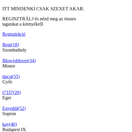
ITT MINDENKI CSAK SZEXET AKAR.
REGISZTRÁLJ és nézd meg az összes
tagunkat a környékről
Regisztráció
Beni(18)
Szombathely
Blowjoblover(34)
Monor
tipcsi(55)
Győr
t7337(20)
Eger
Egyedül(52)
Sopron
kay(46)
Budapest IX.