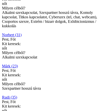
nőt
Milyen célból?
Alkalmi szexkapcsolat, Szexpartner hosszú távra, Komoly
kapcsolat, Titkos kapcsolatot, Cyberszex (tel, chat, webcam),
Csoportos szexre, Extrém / bizarr dolgok, Exhibicionizmus /
kukkolás
Norbert (31)
Pest, Fót
Kit keresek:
nőt
Milyen célból?
Alkalmi szexkapcsolat
Márk (23)
Pest, Fót
Kit keresek:
nőt
Milyen célból?
Szexpartner hosszú távra
Rudi (35)
Pest, Fót
Kit keresek:
nőt