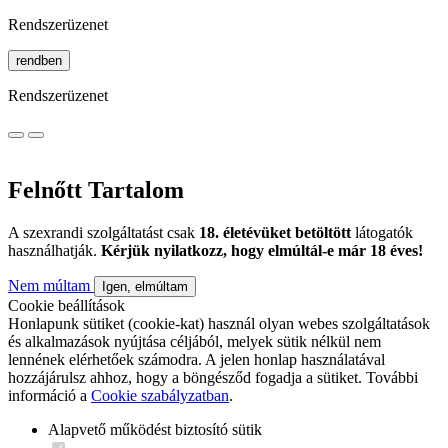
Rendszerüzenet
rendben
Rendszerüzenet
Felnőtt Tartalom
A szexrandi szolgáltatást csak
18. életévüket betöltött
látogatók
használhatják.
Kérjük nyilatkozz, hogy elmúltál-e már 18 éves!
Nem múltam
Igen, elmúltam
Cookie beállítások
Honlapunk sütiket (cookie-kat) használ olyan webes szolgáltatások
és alkalmazások nyújtása céljából, melyek sütik nélkül nem
lennének elérhetőek számodra. A jelen honlap használatával
hozzájárulsz ahhoz, hogy a böngésződ fogadja a sütiket. További
információ a
Cookie szabályzatban
.
Alapvető működést biztosító sütik