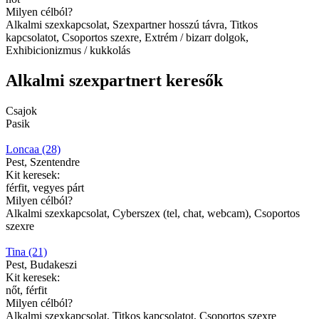
Milyen célból?
Alkalmi szexkapcsolat, Szexpartner hosszú távra, Titkos
kapcsolatot, Csoportos szexre, Extrém / bizarr dolgok,
Exhibicionizmus / kukkolás
Alkalmi szexpartnert keresők
Csajok
Pasik
Loncaa (28)
Pest, Szentendre
Kit keresek:
férfit, vegyes párt
Milyen célból?
Alkalmi szexkapcsolat, Cyberszex (tel, chat, webcam), Csoportos
szexre
Tina (21)
Pest, Budakeszi
Kit keresek:
nőt, férfit
Milyen célból?
Alkalmi szexkapcsolat, Titkos kapcsolatot, Csoportos szexre