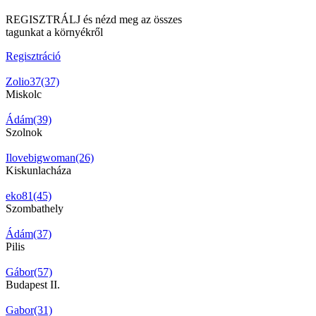
REGISZTRÁLJ és nézd meg az összes
tagunkat a környékről
Regisztráció
Zolio37(37)
Miskolc
Ádám(39)
Szolnok
Ilovebigwoman(26)
Kiskunlacháza
eko81(45)
Szombathely
Ádám(37)
Pilis
Gábor(57)
Budapest II.
Gabor(31)