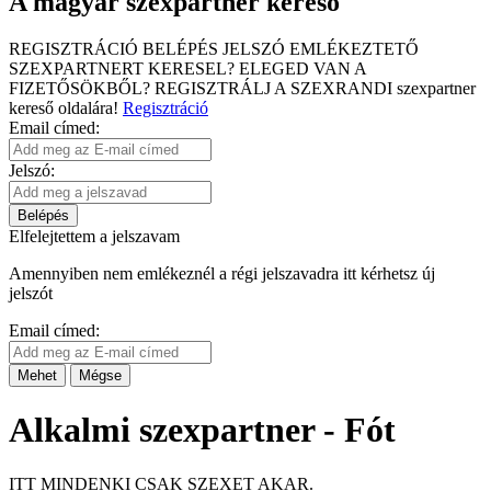
A magyar szexpartner kereső
REGISZTRÁCIÓ
BELÉPÉS
JELSZÓ EMLÉKEZTETŐ
SZEXPARTNERT KERESEL?
ELEGED VAN A
FIZETŐSÖKBŐL?
REGISZTRÁLJ A SZEXRANDI
szexpartner
kereső
oldalára!
Regisztráció
Email címed:
Jelszó:
Belépés
Elfelejtettem a jelszavam
Amennyiben nem emlékeznél a régi jelszavadra itt kérhetsz új
jelszót
Email címed:
Mehet
Mégse
Alkalmi szexpartner - Fót
ITT MINDENKI CSAK SZEXET AKAR.