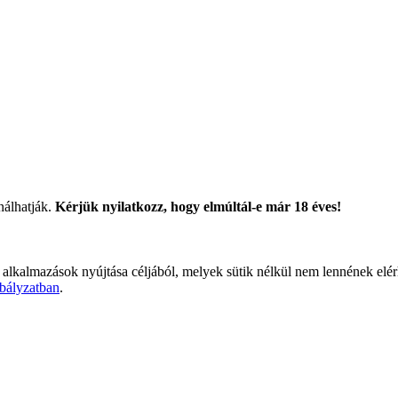
nálhatják.
Kérjük nyilatkozz, hogy elmúltál-e már 18 éves!
 alkalmazások nyújtása céljából, melyek sütik nélkül nem lennének elé
bályzatban
.