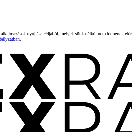
 alkalmazások nyújtása céljából, melyek sütik nélkül nem lennének elé
bályzatban
.