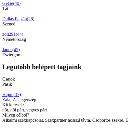
GeGe(40)
Tát
Dalias Pajzán(26)
Szeged
zoli291(44)
Németország
János(45)
Esztergom
Legutóbb belépett tagjaink
Csajok
Pasik
Hajni (37)
Zala, Zalaegerszeg
Kit keresek:
nőt, női párt, vegyes párt
Milyen célból?
Alkalmi szexkapcsolat, Szexpartner hosszú távra, Csoportos szexre, E