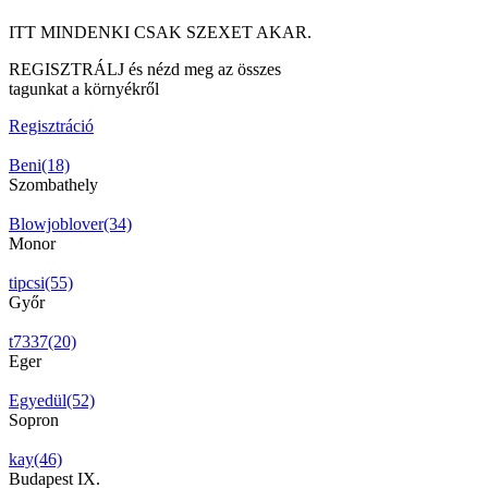
ITT MINDENKI CSAK SZEXET AKAR.
REGISZTRÁLJ és nézd meg az összes
tagunkat a környékről
Regisztráció
Beni(18)
Szombathely
Blowjoblover(34)
Monor
tipcsi(55)
Győr
t7337(20)
Eger
Egyedül(52)
Sopron
kay(46)
Budapest IX.