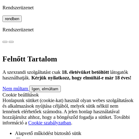
Rendszerüzenet
rendben
Rendszerüzenet
Felnőtt Tartalom
A szexrandi szolgáltatást csak
18. életévüket betöltött
látogatók
használhatják.
Kérjük nyilatkozz, hogy elmúltál-e már 18 éves!
Nem múltam
Igen, elmúltam
Cookie beállítások
Honlapunk sütiket (cookie-kat) használ olyan webes szolgáltatások
és alkalmazások nyújtása céljából, melyek sütik nélkül nem
lennének elérhetőek számodra. A jelen honlap használatával
hozzájárulsz ahhoz, hogy a böngésződ fogadja a sütiket. További
információ a
Cookie szabályzatban
.
Alapvető működést biztosító sütik