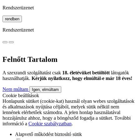
Rendszerüzenet
rendben
Rendszerüzenet
Felnőtt Tartalom
A szexrandi szolgáltatást csak
18. életévüket betöltött
látogatók
használhatják.
Kérjük nyilatkozz, hogy elmúltál-e már 18 éves!
Nem múltam
Igen, elmúltam
Cookie beállítások
Honlapunk sütiket (cookie-kat) használ olyan webes szolgáltatások
és alkalmazások nyújtása céljából, melyek sütik nélkül nem
lennének elérhetőek számodra. A jelen honlap használatával
hozzájárulsz ahhoz, hogy a böngésződ fogadja a sütiket. További
információ a
Cookie szabályzatban
.
Alapvető működést biztosító sütik