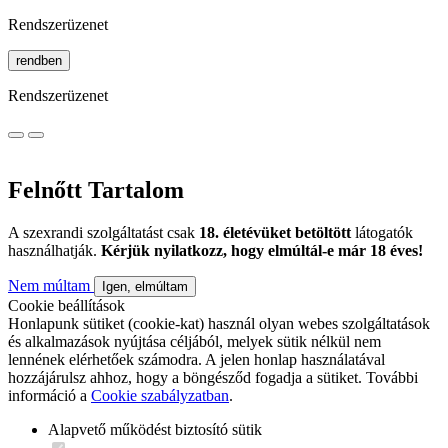
Rendszerüzenet
rendben
Rendszerüzenet
Felnőtt Tartalom
A szexrandi szolgáltatást csak
18. életévüket betöltött
látogatók
használhatják.
Kérjük nyilatkozz, hogy elmúltál-e már 18 éves!
Nem múltam
Igen, elmúltam
Cookie beállítások
Honlapunk sütiket (cookie-kat) használ olyan webes szolgáltatások
és alkalmazások nyújtása céljából, melyek sütik nélkül nem
lennének elérhetőek számodra. A jelen honlap használatával
hozzájárulsz ahhoz, hogy a böngésződ fogadja a sütiket. További
információ a
Cookie szabályzatban
.
Alapvető működést biztosító sütik