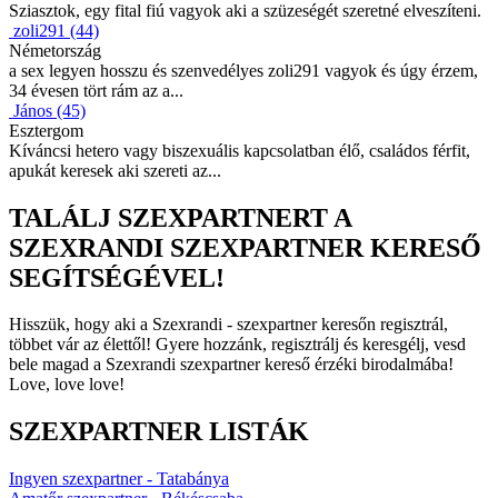
Sziasztok, egy fital fiú vagyok aki a szüzeségét szeretné elveszíteni.
zoli291 (44)
Németország
a sex legyen hosszu és szenvedélyes zoli291 vagyok és úgy érzem,
34 évesen tört rám az a...
János (45)
Esztergom
Kíváncsi hetero vagy biszexuális kapcsolatban élő, családos férfit,
apukát keresek aki szereti az...
TALÁLJ SZEXPARTNERT A
SZEXRANDI SZEXPARTNER KERESŐ
SEGÍTSÉGÉVEL!
Hisszük, hogy aki a Szexrandi - szexpartner keresőn regisztrál,
többet vár az élettől! Gyere hozzánk, regisztrálj és keresgélj, vesd
bele magad a Szexrandi szexpartner kereső érzéki birodalmába!
Love, love love!
SZEXPARTNER LISTÁK
Ingyen szexpartner - Tatabánya