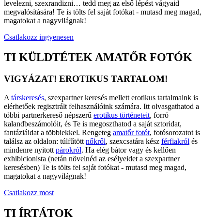
levelezni, szexrandizni… tedd meg az első lépést vágyaid
megvalósítására! Te is tölts fel saját fotókat - mutasd meg magad,
magatokat a nagyvilágnak!
Csatlakozz ingyenesen
TI KÜLDTÉTEK AMATŐR FOTÓK
VIGYÁZAT! EROTIKUS TARTALOM!
A
társkeresés
, szexpartner keresés mellett erotikus tartalmaink is
elérhetőek regisztrált felhasználóink számára. Itt olvasgathatod a
többi partnerkereső népszerű
erotikus történeteit
, forró
kalandbeszámolóit, és Te is megoszthatod a saját sztoridat,
fantáziáidat a többiekkel. Rengeteg
amatőr fotót
, fotósorozatot is
találsz az oldalon: túlfűtött
nőkről
, szexcsatára kész
férfiakról
és
mindenre nyitott
párokról
. Ha elég bátor vagy és kellően
exhibicionista (netán növelnéd az esélyeidet a szexpartner
keresésben) Te is tölts fel saját fotókat - mutasd meg magad,
magatokat a nagyvilágnak!
Csatlakozz most
TI ÍRTÁTOK