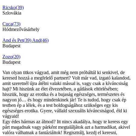
Ricsko(39)
Szlovákia
Cuca(73)
Hódmezővásárhely
And és Pet(39)
And(46)
Budapest
Zozo(20)
Budapest
Van olyan titkos vágyad, amit még nem próbáltál ki senkivel, de
keresed hozzá a megfelelő partnert? Volt már vad, izgató kalandod,
amit szeretnél újra átélni valaki mással is, vagy csak a kíváncsiság
hajt? Mi hiszünk az élet élvezetében, a gátlások eltörlésében;
hisszük, hogy az erotika és a bujaság egészséges, természetes és
nagyon jó… és hogy mindenkinek jár! Te is tudod, hogy csak ép
testben ép a lélek, és a test boldogságához szükséges egy kis
egészséges erotika. Gyere, vállald szexuális kíváncsiságod, éld ki
vágyaid!
Egy édes hármas az álmod? Itt nincs akadálya, hogy te keress egy
párt magadnak vagy párként megtaláljátok azt a harmadikat, akivel
valóra válhatnak a fantáziáitok! Regisztrálj, kezdj el keresni,