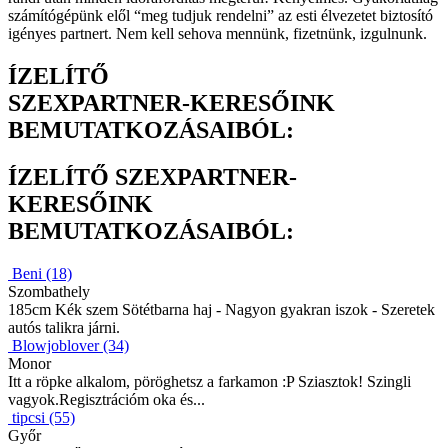
számítógépünk elől “meg tudjuk rendelni” az esti élvezetet biztosító
igényes partnert. Nem kell sehova mennünk, fizetnünk, izgulnunk.
ÍZELÍTŐ
SZEXPARTNER-KERESŐINK
BEMUTATKOZÁSAIBÓL:
ÍZELÍTŐ SZEXPARTNER-
KERESŐINK
BEMUTATKOZÁSAIBÓL:
Beni (18)
Szombathely
185cm Kék szem Sötétbarna haj - Nagyon gyakran iszok - Szeretek
autós talikra járni.
Blowjoblover (34)
Monor
Itt a röpke alkalom, pöröghetsz a farkamon :P Sziasztok! Szingli
vagyok.Regisztrációm oka és...
tipcsi (55)
Győr