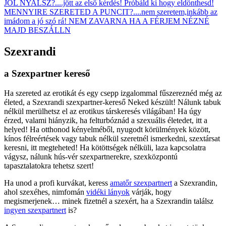
JÓL NYALSZ?....jött az első kérdés! Próbáld ki hogy eldönthesd!
MENNYIRE SZERETED A PUNCIT?....nem szeretem,inkább az
imádom a jó szó rá! NEM ZAVARNA HA A FÉRJEM NÉZNÉ
MAJD BESZÁLLN
Szexrandi
a Szexpartner kereső
Ha szereted az erotikát és egy csepp izgalommal fűszereznéd még az
életed, a Szexrandi szexpartner-kereső Neked készült! Nálunk tabuk
nélkül merülhetsz el az erotikus társkeresés világában! Ha úgy
érzed, valami hiányzik, ha felturbóznád a szexuális életedet, itt a
helyed! Ha otthonod kényelméből, nyugodt körülmények között,
kínos félreértések vagy tabuk nélkül szeretnél ismerkedni, szextársat
keresni, itt megteheted! Ha kötöttségek nélküli, laza kapcsolatra
vágysz, nálunk hús-vér szexpartnerekre, szexközpontú
tapasztalatokra tehetsz szert!
Ha unod a profi kurvákat, keress
amatőr szexpartnert
a Szexrandin,
ahol szexéhes, nimfomán
vidéki lányok
várják, hogy
megismerjenek… minek fizetnél a szexért, ha a Szexrandin találsz
ingyen szexpartnert
is?