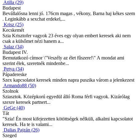
Atilla (29)
Budapest
Bevállalósna lenni jó. 176cm magas , vékony, Barna haj kékes szem
. Leginkább a sexchat erdekel,...
Krisz (25)
Kecskemét
Szia Krisztofer vagyok 23 éves egy olyan embert keresek aki nem
csak a külsőmet nézi hanem a...
Salaz (34)
Budapest IV.
Bemutatkozó címsor \"Veszély az élet fûszere!\" A mondat ami
szerint élek, szeretnék mindenbe...
Petya (34)
Pápadereske
Szex kapcsolatot keresek minden napra puszika várom a jelenkezest
Armando88 (50)
Szolnok
Sziasztok. Középkorú egyedül álló Roma férfi vagyok. Kizárólag
szexre keresek partnert...
GeGe (40)
Tát
"Szia! Én most kifejezetten kötöttségek nélküli, alkalmi kapcsolatot
keresek. Ha te is valami...
Dalias Pajzán (26)
Szeged