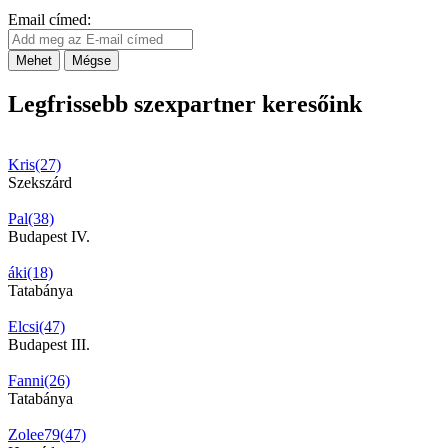
Email címed:
Mehet
Mégse
Legfrissebb szexpartner keresőink
Kris(27)
Szekszárd
Pal(38)
Budapest IV.
áki(18)
Tatabánya
Elcsi(47)
Budapest III.
Fanni(26)
Tatabánya
Zolee79(47)