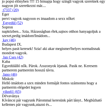
jo popsi előnyben !!!! 15 hónapja hogy szingli vagyok szeretnek egy
nagyon jót szeretkezni már....
t7337 (20)
Eger
pervi vagyok nagyoon es imaadom a sexx nőket
Egyedül (52)
Sopron
napközben... Szia, Házasságban élek,sajnos otthon hanyagoljuk a
szexet,pedig imádom!Imádom...
kay (46)
Budapest IX.
helyes pasit keresek! Szia! aki akar megismer!helyes normalisnak
mondott vagyok.
Jan Cses (42)
Kaba
Egyedülálló nők. Párok. Asszonyok írjanak. Pasik ne. Keresem
partnerem partnereim hosszú távra.
Jano (46)
Miskolc
Helló imádom a szex minden formáját fontos számomra hogy a
partnerrm elégedet legyen
vilus61 (65)
Dévaványa
Kíváncsi pár vagyunk Párommal keresünk párt lányt.. Megbízható
kellemes pár vagyunk,utazni és...