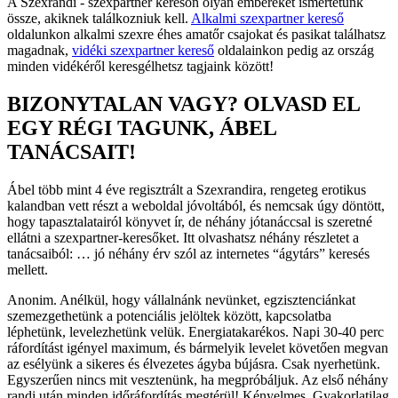
A Szexrandi - szexpartner keresőn olyan embereket ismertetünk
össze, akiknek találkozniuk kell.
Alkalmi szexpartner kereső
oldalunkon alkalmi szexre éhes amatőr csajokat és pasikat találhatsz
magadnak,
vidéki szexpartner kereső
oldalainkon pedig az ország
minden vidékéről keresgélhetsz tagjaink között!
BIZONYTALAN VAGY? OLVASD EL
EGY RÉGI TAGUNK, ÁBEL
TANÁCSAIT!
Ábel több mint 4 éve regisztrált a Szexrandira, rengeteg erotikus
kalandban vett részt a weboldal jóvoltából, és nemcsak úgy döntött,
hogy tapasztalatairól könyvet ír, de néhány jótanáccsal is szeretné
ellátni a szexpartner-keresőket. Itt olvashatsz néhány részletet a
tanácsaiból: … jó néhány érv szól az internetes “ágytárs” keresés
mellett.
Anonim. Anélkül, hogy vállalnánk nevünket, egzisztenciánkat
szemezgethetünk a potenciális jelöltek között, kapcsolatba
léphetünk, levelezhetünk velük. Energiatakarékos. Napi 30-40 perc
ráfordítást igényel maximum, és bármelyik levelet követően megvan
az esélyünk a sikeres és élvezetes ágyba bújásra. Csak nyerhetünk.
Egyszerűen nincs mit vesztenünk, ha megpróbáljuk. Az első néhány
randi után minden időráfordítás megtérül! Kényelmes. Gyakorlatilag