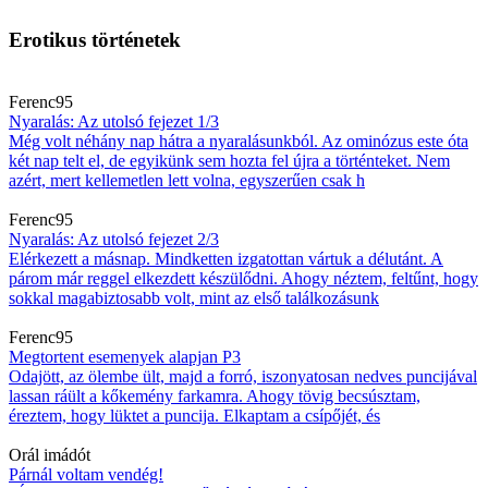
Erotikus történetek
Ferenc95
Nyaralás: Az utolsó fejezet 1/3
Még volt néhány nap hátra a nyaralásunkból. Az ominózus este óta
két nap telt el, de egyikünk sem hozta fel újra a történteket. Nem
azért, mert kellemetlen lett volna, egyszerűen csak h
Ferenc95
Nyaralás: Az utolsó fejezet 2/3
Elérkezett a másnap. Mindketten izgatottan vártuk a délutánt. A
párom már reggel elkezdett készülődni. Ahogy néztem, feltűnt, hogy
sokkal magabiztosabb volt, mint az első találkozásunk
Ferenc95
Megtortent esemenyek alapjan P3
Odajött, az ölembe ült, majd a forró, iszonyatosan nedves puncijával
lassan ráült a kőkemény farkamra. Ahogy tövig becsúsztam,
éreztem, hogy lüktet a puncija. Elkaptam a csípőjét, és
Orál imádót
Párnál voltam vendég!