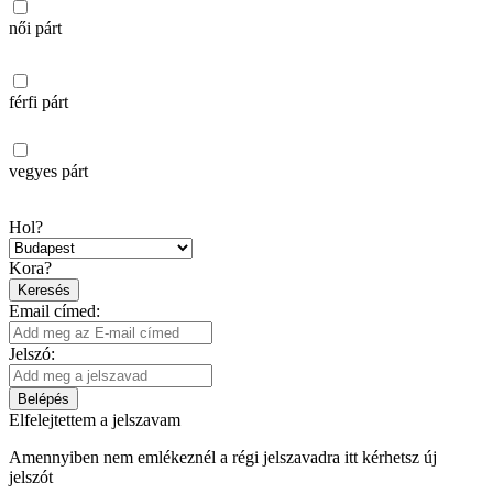
női párt
férfi párt
vegyes párt
Hol?
Kora?
Keresés
Email címed:
Jelszó:
Belépés
Elfelejtettem a jelszavam
Amennyiben nem emlékeznél a régi jelszavadra itt kérhetsz új
jelszót