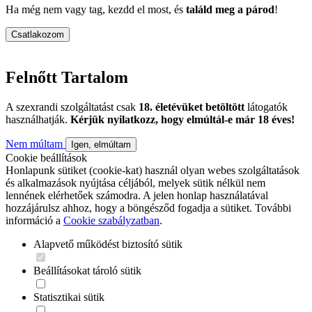
Ha még nem vagy tag, kezdd el most, és
találd meg a párod
!
Csatlakozom
Felnőtt Tartalom
A szexrandi szolgáltatást csak
18. életévüket betöltött
látogatók
használhatják.
Kérjük nyilatkozz, hogy elmúltál-e már 18 éves!
Nem múltam
Igen, elmúltam
Cookie beállítások
Honlapunk sütiket (cookie-kat) használ olyan webes szolgáltatások
és alkalmazások nyújtása céljából, melyek sütik nélkül nem
lennének elérhetőek számodra. A jelen honlap használatával
hozzájárulsz ahhoz, hogy a böngésződ fogadja a sütiket. További
információ a
Cookie szabályzatban
.
Alapvető működést biztosító sütik
Beállításokat tároló sütik
Statisztikai sütik